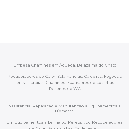
Após cada intervenção um membro da equipa irá
proceder ao relatório verbal da intervenção,
aconselhando sobre possíveis precauções ou
manutenções caso necessário.
Limpeza Chaminés em Águeda, Belazaima do Chão:
Recuperadores de Calor, Salamandras, Caldeiras, Fogões a
Lenha, Lareiras, Chaminés, Exaustores de cozinhas,
Respiros de WC
Assistência, Reparação e Manutenção a Equipamentos a
Biomassa:
Em Equipamentos a Lenha ou Pellets, tipo Recuperadores
de Calor, Salamandras, Caldeiras, etc