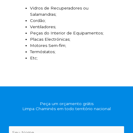
Vidros de Recuperadores ou
Salamandras;
Cordão;
Ventiladores;
Peças do Interior de Equipamentos;
Placas Electrónicas;
Motores Sem-fim;
Termóstatos;
Etc;
Peça um orçamento grátis
Limpa Chaminés em todo território nacional