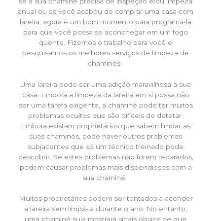
se a sua chaminé precisa de inspeção e/ou limpeza
anual ou se você acabou de comprar uma casa com
lareira, agora é um bom momento para programá-la
para que você possa se aconchegar em um fogo
quente. Fizemos o trabalho para você e
pesquisamos os melhores serviços de limpeza de
chaminés.
Uma lareira pode ser uma adição maravilhosa à sua
casa. Embora a limpeza da lareira em si possa não
ser uma tarefa exigente, a chaminé pode ter muitos
problemas ocultos que são difíceis de detetar.
Embora existam proprietários que sabem limpar as
suas chaminés, pode haver outros problemas
subjacentes que só um técnico treinado pode
descobrir. Se estes problemas não forem reparados,
podem causar problemas mais dispendiosos com a
sua chaminé.
Muitos proprietários podem ser tentados a acender
a lareira sem limpá-la durante o ano. No entanto,
uma chaminé suja mostrará sinais óbvios de que