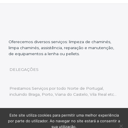
Oferecemos diversos serviços: limpeza de chaminés,
limpa chaminés, assistência, reparação e manutenção,
de equipamentos a lenha ou pellets.
DELEGAÇÕES
Prestamos Serviços por todo Norte de Portugal,
incluindo Braga, Porto, Viana do Castelo, Vila Real etc…
Este site utiliza cookies para permitir uma melhor experiência
Livro de Reclamações
|
Política de Privacidade
|
por parte do utilizador. Ao navegar no site estará a consentir a
Copyright © 2022 Limpeza Chaminés | Desenvolvido
sua utilização.