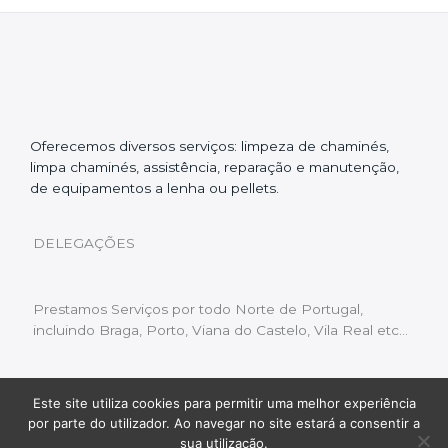
Oferecemos diversos serviços: limpeza de chaminés,
limpa chaminés, assistência, reparação e manutenção,
de equipamentos a lenha ou pellets.
DELEGAÇÕES
Prestamos Serviços por todo Norte de Portugal,
incluindo Braga, Porto, Viana do Castelo, Vila Real etc…
Este site utiliza cookies para permitir uma melhor experiência
Livro de Reclamações
|
Política de Privacidade
|
por parte do utilizador. Ao navegar no site estará a consentir a
Copyright © 2022 Limpeza Chaminés | Desenvolvido
sua utilização.