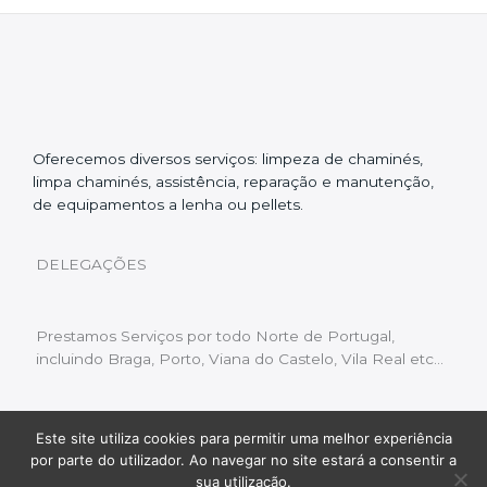
Oferecemos diversos serviços: limpeza de chaminés,
limpa chaminés, assistência, reparação e manutenção,
de equipamentos a lenha ou pellets.
DELEGAÇÕES
Prestamos Serviços por todo Norte de Portugal,
incluindo Braga, Porto, Viana do Castelo, Vila Real etc…
Este site utiliza cookies para permitir uma melhor experiência
Livro de Reclamações
|
Política de Privacidade
|
por parte do utilizador. Ao navegar no site estará a consentir a
Copyright © 2022 Limpeza Chaminés | Desenvolvido
sua utilização.