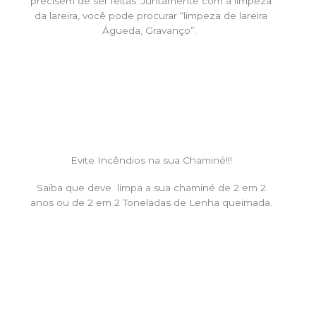
precisem de ser feitas. Juntamente com a limpeza
da lareira, você pode procurar “limpeza de lareira
Águeda, Gravanço”.
Evite Incêndios na sua Chaminé!!!
Saiba que deve limpa a sua chaminé de 2 em 2
anos ou de 2 em 2 Toneladas de Lenha queimada.