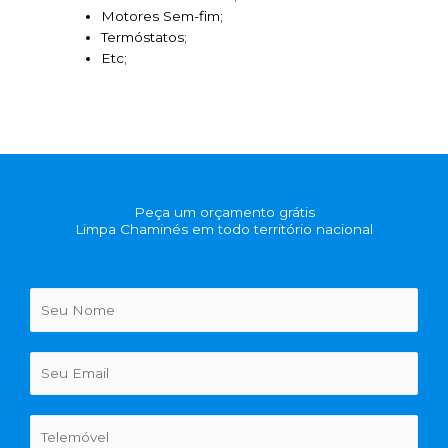
Motores Sem-fim;
Termóstatos;
Etc;
Peça um orçamento grátis
Limpa Chaminés em todo território nacional