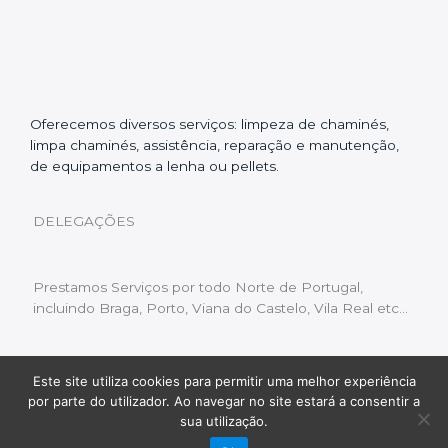
Oferecemos diversos serviços: limpeza de chaminés,
limpa chaminés, assistência, reparação e manutenção,
de equipamentos a lenha ou pellets.
DELEGAÇÕES
Prestamos Serviços por todo Norte de Portugal,
incluindo Braga, Porto, Viana do Castelo, Vila Real etc…
Este site utiliza cookies para permitir uma melhor experiência
Livro de Reclamações
|
Política de Privacidade
|
por parte do utilizador. Ao navegar no site estará a consentir a
Copyright © 2022 Limpeza Chaminés | Desenvolvido
sua utilização.
por:
Fluxo Digital – a inovar a web