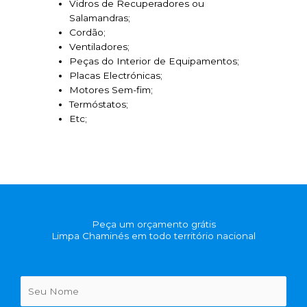
Vidros de Recuperadores ou
Salamandras;
Cordão;
Ventiladores;
Peças do Interior de Equipamentos;
Placas Electrónicas;
Motores Sem-fim;
Termóstatos;
Etc;
Peça um orçamento grátis
Limpa Chaminés em todo território nacional