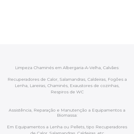
Após cada intervenção um membro da equipa irá
proceder ao relatório verbal da intervenção,
aconselhando sobre possíveis precauções ou
manutenções caso necessário.
Limpeza Chaminés em Albergaria-A-Velha, Calvães:
Recuperadores de Calor, Salamandras, Caldeiras, Fogões a
Lenha, Lareiras, Chaminés, Exaustores de cozinhas,
Respiros de WC
Assistência, Reparação e Manutenção a Equipamentos a
Biomassa:
Em Equipamentos a Lenha ou Pellets, tipo Recuperadores
de Calor, Salamandras, Caldeiras, etc