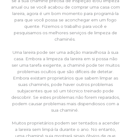
se a sua chaminé precisa de inspeção e/ou limpeza
anual ou se você acabou de comprar uma casa com
lareira, agora é um bom momento para programá-la
para que você possa se aconchegar em um fogo
quente. Fizemos o trabalho para você e
pesquisamos os melhores serviços de limpeza de
chaminés.
Uma lareira pode ser uma adição maravilhosa à sua
casa. Embora a limpeza da lareira em si possa não
ser uma tarefa exigente, a chaminé pode ter muitos
problemas ocultos que são difíceis de detetar.
Embora existam proprietários que sabem limpar as
suas chaminés, pode haver outros problemas
subjacentes que só um técnico treinado pode
descobrir. Se estes problemas não forem reparados,
podem causar problemas mais dispendiosos com a
sua chaminé.
Muitos proprietários podem ser tentados a acender
a lareira sem limpá-la durante o ano. No entanto,
uma chaminé suja mostrará sinais óbvios de que