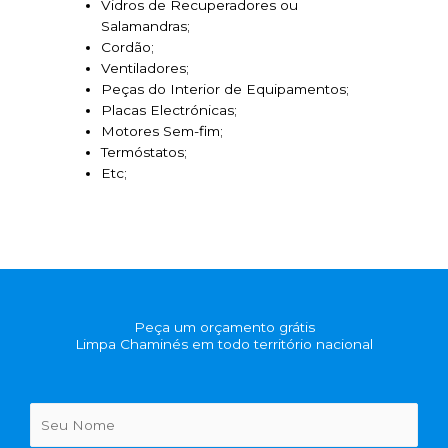
Vidros de Recuperadores ou
Salamandras;
Cordão;
Ventiladores;
Peças do Interior de Equipamentos;
Placas Electrónicas;
Motores Sem-fim;
Termóstatos;
Etc;
Peça um orçamento grátis
Limpa Chaminés em todo território nacional