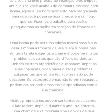
se a sua chaminé precisa de inspeção e/ou limpeza
anual ou se você acabou de comprar uma casa com
lareira, agora é um bom momento para programá-la
para que você possa se aconchegar em um fogo
quente. Fizemos o trabalho para você e
pesquisamos os melhores serviços de limpeza de
chaminés.
Uma lareira pode ser uma adição maravilhosa à sua
casa. Embora a limpeza da lareira em si possa não
ser uma tarefa exigente, a chaminé pode ter muitos
problemas ocultos que são difíceis de detetar.
Embora existam proprietários que sabem limpar as
suas chaminés, pode haver outros problemas
subjacentes que só um técnico treinado pode
descobrir. Se estes problemas não forem reparados,
podem causar problemas mais dispendiosos com a
sua chaminé.
Muitos proprietários podem ser tentados a acender
a lareira sem limpá-la durante o ano. No entanto,
uma chaminé suja mostrará sinais óbvios de que