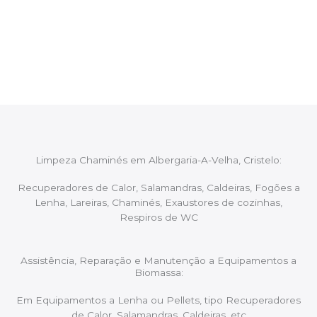
Após cada intervenção um membro da equipa irá
proceder ao relatório verbal da intervenção,
aconselhando sobre possíveis precauções ou
manutenções caso necessário.
Limpeza Chaminés em Albergaria-A-Velha, Cristelo:
Recuperadores de Calor, Salamandras, Caldeiras, Fogões a
Lenha, Lareiras, Chaminés, Exaustores de cozinhas,
Respiros de WC
Assistência, Reparação e Manutenção a Equipamentos a
Biomassa:
Em Equipamentos a Lenha ou Pellets, tipo Recuperadores
de Calor, Salamandras, Caldeiras, etc