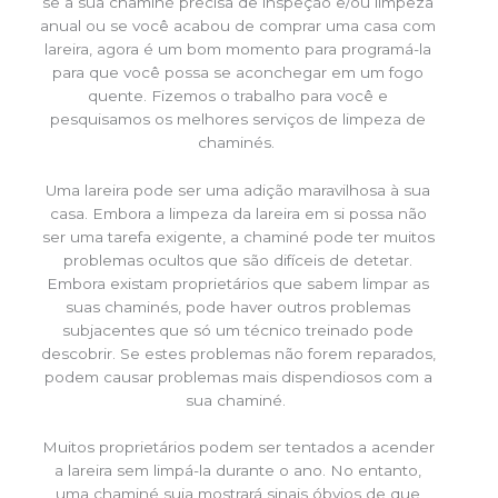
se a sua chaminé precisa de inspeção e/ou limpeza
anual ou se você acabou de comprar uma casa com
lareira, agora é um bom momento para programá-la
para que você possa se aconchegar em um fogo
quente. Fizemos o trabalho para você e
pesquisamos os melhores serviços de limpeza de
chaminés.
Uma lareira pode ser uma adição maravilhosa à sua
casa. Embora a limpeza da lareira em si possa não
ser uma tarefa exigente, a chaminé pode ter muitos
problemas ocultos que são difíceis de detetar.
Embora existam proprietários que sabem limpar as
suas chaminés, pode haver outros problemas
subjacentes que só um técnico treinado pode
descobrir. Se estes problemas não forem reparados,
podem causar problemas mais dispendiosos com a
sua chaminé.
Muitos proprietários podem ser tentados a acender
a lareira sem limpá-la durante o ano. No entanto,
uma chaminé suja mostrará sinais óbvios de que