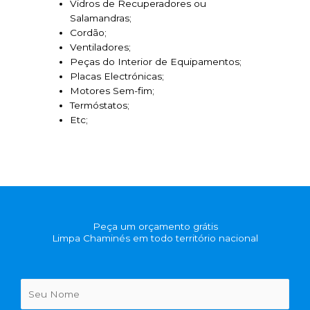
Vidros de Recuperadores ou
Salamandras;
Cordão;
Ventiladores;
Peças do Interior de Equipamentos;
Placas Electrónicas;
Motores Sem-fim;
Termóstatos;
Etc;
Peça um orçamento grátis
Limpa Chaminés em todo território nacional