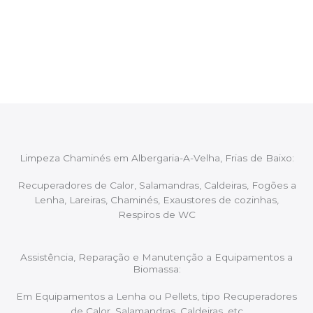
Após cada intervenção um membro da equipa irá
proceder ao relatório verbal da intervenção,
aconselhando sobre possíveis precauções ou
manutenções caso necessário.
Limpeza Chaminés em Albergaria-A-Velha, Frias de Baixo:
Recuperadores de Calor, Salamandras, Caldeiras, Fogões a
Lenha, Lareiras, Chaminés, Exaustores de cozinhas,
Respiros de WC
Assistência, Reparação e Manutenção a Equipamentos a
Biomassa:
Em Equipamentos a Lenha ou Pellets, tipo Recuperadores
de Calor, Salamandras, Caldeiras, etc