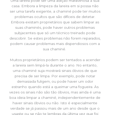
Uma lareira pode ser uma adição maravilhosa à sua
casa. Embora a limpeza da lareira em si possa não
ser uma tarefa exigente, a chaminé pode ter muitos
problemas ocultos que são difíceis de detetar.
Embora existam proprietários que sabem limpar as
suas chaminés, pode haver outros problemas
subjacentes que só um técnico treinado pode
descobrir. Se estes problemas não forem reparados,
podem causar problemas mais dispendiosos com a
sua chaminé.
Muitos proprietários podem ser tentados a acender
a lareira sem limpá-la durante o ano. No entanto,
uma chaminé suja mostrará sinais óbvios de que
precisa de ser limpa. Por exemplo, pode notar
demasiada fuligem, ou pode haver um odor
estranho quando está a queimar uma fogueira. Às
vezes os sinais não são tão óbvios, mas ainda é uma
boa ideia limpar a chaminé, independentemente de
haver sinais óbvios ou não. Isto é especialmente
verdade se já passou mais de um ano desde que o
usaste ou se não te lembras da última vez que foi