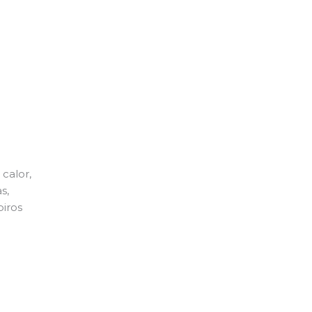
calor,
s,
piros