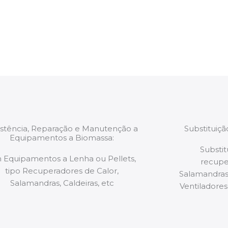
estão munidos
precauções ou manut
ão de qualquer
a.
istência, Reparação e Manutenção a
Substituiç
Equipamentos a Biomassa:
Substit
 Equipamentos a Lenha ou Pellets,
recupe
tipo Recuperadores de Calor,
Salamandras,
Salamandras, Caldeiras, etc
Ventiladores,