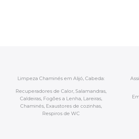
constituídas por Profissionais. Os nossos técnicos 
de todo o equipamento necessário para a resoluç
tipo de situação, independentemente do problem
Limpeza Chaminés em Alijó, Cabeda:
Ass
Recuperadores de Calor, Salamandras,
Em
Caldeiras, Fogões a Lenha, Lareiras,
Chaminés, Exaustores de cozinhas,
Respiros de WC