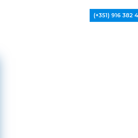
(+351) 916 382
Limpa Ch
Alijó,