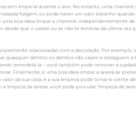
ira sem limpá-la durante o ano. No entanto, uma chaminé su
demasiada fuligem, ou pode haver um odor estranho quando
da é uma boa ideia limpar a chaminé, independentemente de h
 desde que o usaste ou se não te lembras da última vez qu
principalmente relacionadas com a decoração. Por exemplo, s
ue quaisquer detritos ou detritos não caiam e estraguem a t
jando remodelá-la – você também pode remover a sujidade
inar. Finalmente, é uma boa ideia limpar a lareira se pre
o valor da sua casa, e a sua limpeza pode torná-lo ciente d
a limpeza da lareira, você pode procurar “limpeza de lareir