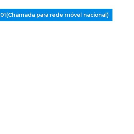
 401(Chamada para rede móvel nacional)
aminés
 Cabeda