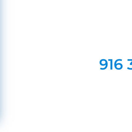
Em Lareiras, Recuperado
Evite incêndios na sua chaminé, limp
916 