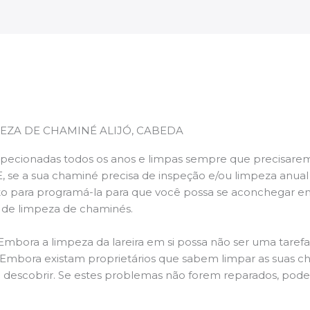
EZA DE CHAMINÉ ALIJÓ, CABEDA
pecionadas todos os anos e limpas sempre que precisarem,
E, se a sua chaminé precisa de inspeção e/ou limpeza anua
 para programá-la para que você possa se aconchegar e
s de limpeza de chaminés.
 Embora a limpeza da lareira em si possa não ser uma taref
r. Embora existam proprietários que sabem limpar as suas 
 descobrir. Se estes problemas não forem reparados, po