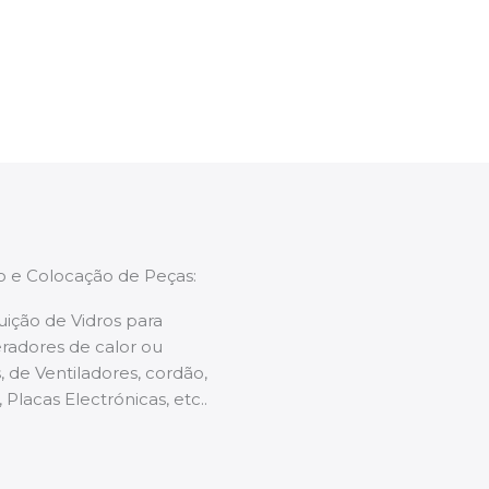
enções caso necessário.
ão e Colocação de Peças:
uição de Vidros para
radores de calor ou
 de Ventiladores, cordão,
 Placas Electrónicas, etc..