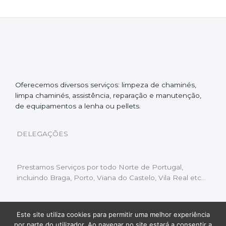
Oferecemos diversos serviços: limpeza de chaminés,
limpa chaminés, assistência, reparação e manutenção,
de equipamentos a lenha ou pellets.
DELEGAÇÕES
Prestamos Serviços por todo Norte de Portugal,
incluindo Braga, Porto, Viana do Castelo, Vila Real etc…
Este site utiliza cookies para permitir uma melhor experiência
Livro de Reclamações
|
Política de Privacidade
|
por parte do utilizador. Ao navegar no site estará a consentir a