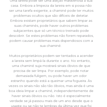
Uma lareira pode ser uma adição maravilhosa à sua
casa. Embora a limpeza da lareira em si possa não
ser uma tarefa exigente, a chaminé pode ter muitos
problemas ocultos que são difíceis de detetar.
Embora existam proprietários que sabem limpar as
suas chaminés, pode haver outros problemas
subjacentes que só um técnico treinado pode
descobrir. Se estes problemas não forem reparados,
podem causar problemas mais dispendiosos com a
sua chaminé.
Muitos proprietários podem ser tentados a acender
a lareira sem limpá-la durante o ano. No entanto,
uma chaminé suja mostrará sinais óbvios de que
precisa de ser limpa. Por exemplo, pode notar
demasiada fuligem, ou pode haver um odor
estranho quando está a queimar uma fogueira. Às
vezes os sinais não são tão óbvios, mas ainda é uma
boa ideia limpar a chaminé, independentemente de
haver sinais óbvios ou não. Isto é especialmente
verdade se já passou mais de um ano desde que o
usaste ou se não te lembras da última vez que foi