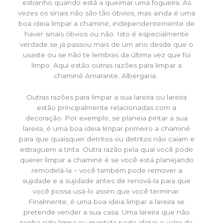
estranho quando está a queimar uma fogueira. Às
vezes os sinais não são tão óbvios, mas ainda é uma
boa ideia limpar a chaminé, independentemente de
haver sinais óbvios ou não. Isto é especialmente
verdade se já passou mais de um ano desde que o
usaste ou se não te lembras da última vez que foi
limpo. Aqui estão outras razões para limpar a
chaminé Amarante, Albergaria.
Outras razões para limpar a sua lareira ou lareira
estão principalmente relacionadas com a
decoração. Por exemplo, se planeia pintar a sua
lareira, é uma boa ideia limpar primeiro a chaminé
para que quaisquer detritos ou detritos não caiam e
estraguem a tinta. Outra razão pela qual você pode
querer limpar a chaminé é se você está planejando
remodelá-la – você também pode remover a
sujidade e a sujidade antes de renová-la para que
você possa usá-lo assim que você terminar.
Finalmente, é uma boa ideia limpar a lareira se
pretende vender a sua casa. Uma lareira que não
tenha sido limpa ou mantida pode afetar o valor da