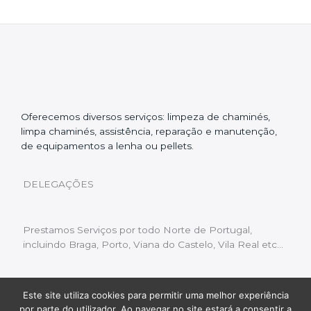
Oferecemos diversos serviços: limpeza de chaminés,
limpa chaminés, assistência, reparação e manutenção,
de equipamentos a lenha ou pellets.
DELEGAÇÕES
Prestamos Serviços por todo Norte de Portugal,
incluindo Braga, Porto, Viana do Castelo, Vila Real etc…
Este site utiliza cookies para permitir uma melhor experiência
Livro de Reclamações
|
Política de Privacidade
|
por parte do utilizador. Ao navegar no site estará a consentir a