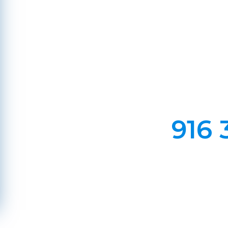
C
Em Lareiras, Recuperado
Evite incêndios na sua chaminé, limp
916 