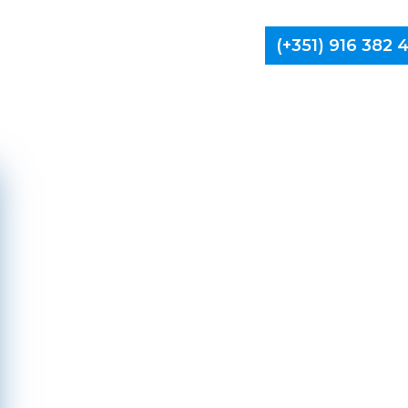
(+351) 916 382
Limpa Ch
Ama