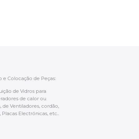
enções caso necessário.
ão e Colocação de Peças:
uição de Vidros para
radores de calor ou
 de Ventiladores, cordão,
 Placas Electrónicas, etc..