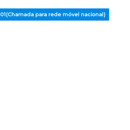
 401(Chamada para rede móvel nacional)
aminés
rante,