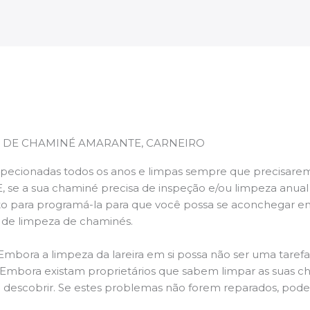
 DE CHAMINÉ AMARANTE, CARNEIRO
pecionadas todos os anos e limpas sempre que precisarem,
E, se a sua chaminé precisa de inspeção e/ou limpeza anua
 para programá-la para que você possa se aconchegar e
s de limpeza de chaminés.
 Embora a limpeza da lareira em si possa não ser uma taref
r. Embora existam proprietários que sabem limpar as suas 
 descobrir. Se estes problemas não forem reparados, po