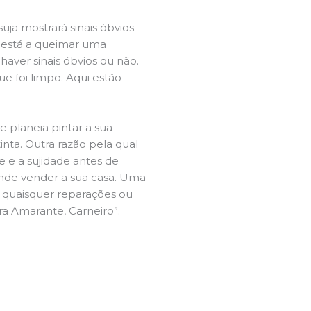
ja mostrará sinais óbvios
 está a queimar uma
aver sinais óbvios ou não.
e foi limpo. Aqui estão
e planeia pintar a sua
inta. Outra razão pela qual
 e a sujidade antes de
tende vender a sua casa. Uma
e quaisquer reparações ou
ra Amarante, Carneiro”.