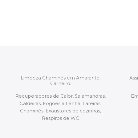
constituídas por Profissionais. Os nossos técnicos 
de todo o equipamento necessário para a resoluç
tipo de situação, independentemente do problem
Limpeza Chaminés em Amarante,
Ass
Carneiro:
Recuperadores de Calor, Salamandras,
Em
Caldeiras, Fogões a Lenha, Lareiras,
Chaminés, Exaustores de cozinhas,
Respiros de WC