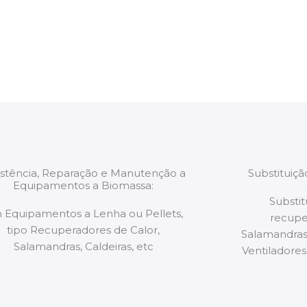
estão munidos
precauções ou manut
ão de qualquer
a.
istência, Reparação e Manutenção a
Substituiç
Equipamentos a Biomassa:
Substit
 Equipamentos a Lenha ou Pellets,
recupe
tipo Recuperadores de Calor,
Salamandras,
Salamandras, Caldeiras, etc
Ventiladores,