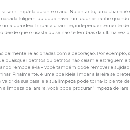
ira sem limpá-la durante o ano. No entanto, uma chaminé su
demasiada fuligem, ou pode haver um odor estranho quando
da é uma boa ideia limpar a chaminé, independentemente de h
 desde que o usaste ou se não te lembras da última vez qu
principalmente relacionadas com a decoração. Por exemplo, s
ue quaisquer detritos ou detritos não caiam e estraguem a t
jando remodelá-la – você também pode remover a sujidade
inar. Finalmente, é uma boa ideia limpar a lareira se pre
o valor da sua casa, e a sua limpeza pode torná-lo ciente d
 a limpeza da lareira, você pode procurar “limpeza de larei