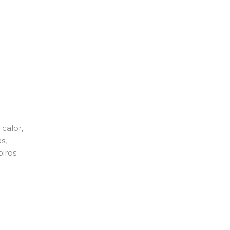
calor,
s,
piros