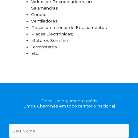
Vidros de Recuperadores ou
Salamandras;
Cordão;
Ventiladores;
Peças do Interior de Equipamentos;
Placas Electrónicas;
Motores Sem-fim;
Termóstatos;
Etc;
Peça um orçamento grátis
Limpa Chaminés em todo território nacional