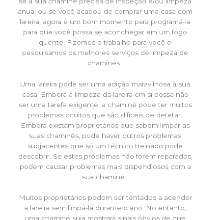
se a sua chaminé precisa de inspeção e/ou limpeza
anual ou se você acabou de comprar uma casa com
lareira, agora é um bom momento para programá-la
para que você possa se aconchegar em um fogo
quente. Fizemos o trabalho para você e
pesquisamos os melhores serviços de limpeza de
chaminés.
Uma lareira pode ser uma adição maravilhosa à sua
casa. Embora a limpeza da lareira em si possa não
ser uma tarefa exigente, a chaminé pode ter muitos
problemas ocultos que são difíceis de detetar.
Embora existam proprietários que sabem limpar as
suas chaminés, pode haver outros problemas
subjacentes que só um técnico treinado pode
descobrir. Se estes problemas não forem reparados,
podem causar problemas mais dispendiosos com a
sua chaminé.
Muitos proprietários podem ser tentados a acender
a lareira sem limpá-la durante o ano. No entanto,
uma chaminé suja mostrará sinais óbvios de que