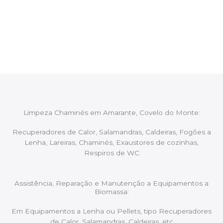
Após cada intervenção um membro da equipa irá
proceder ao relatório verbal da intervenção,
aconselhando sobre possíveis precauções ou
manutenções caso necessário.
Limpeza Chaminés em Amarante, Covelo do Monte:
Recuperadores de Calor, Salamandras, Caldeiras, Fogões a
Lenha, Lareiras, Chaminés, Exaustores de cozinhas,
Respiros de WC
Assistência, Reparação e Manutenção a Equipamentos a
Biomassa:
Em Equipamentos a Lenha ou Pellets, tipo Recuperadores
de Calor, Salamandras, Caldeiras, etc