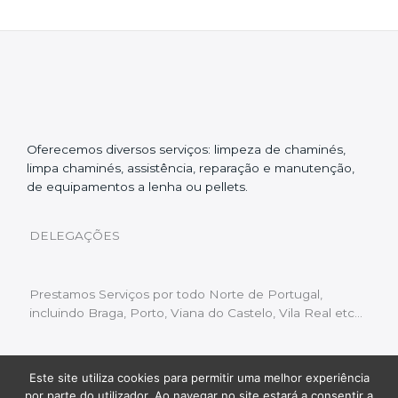
Oferecemos diversos serviços: limpeza de chaminés,
limpa chaminés, assistência, reparação e manutenção,
de equipamentos a lenha ou pellets.
DELEGAÇÕES
Prestamos Serviços por todo Norte de Portugal,
incluindo Braga, Porto, Viana do Castelo, Vila Real etc…
Este site utiliza cookies para permitir uma melhor experiência
Livro de Reclamações
|
Política de Privacidade
|
por parte do utilizador. Ao navegar no site estará a consentir a