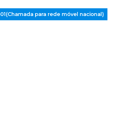
 401(Chamada para rede móvel nacional)
aminés
rante,