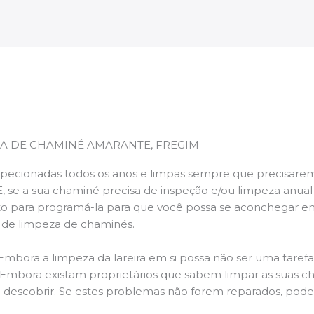
A DE CHAMINÉ AMARANTE, FREGIM
pecionadas todos os anos e limpas sempre que precisarem,
E, se a sua chaminé precisa de inspeção e/ou limpeza anua
 para programá-la para que você possa se aconchegar e
s de limpeza de chaminés.
 Embora a limpeza da lareira em si possa não ser uma taref
r. Embora existam proprietários que sabem limpar as suas 
 descobrir. Se estes problemas não forem reparados, po