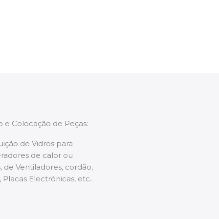
enções caso necessário.
ão e Colocação de Peças:
uição de Vidros para
radores de calor ou
 de Ventiladores, cordão,
 Placas Electrónicas, etc..