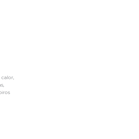
calor,
s,
piros