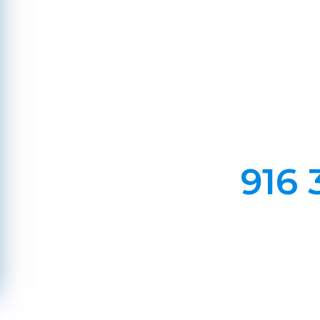
Em Lareiras, Recuperado
Evite incêndios na sua chaminé, limp
916 