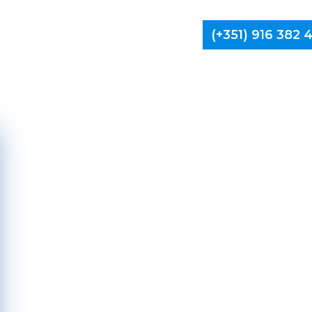
(+351) 916 382
Limpa Ch
Ama