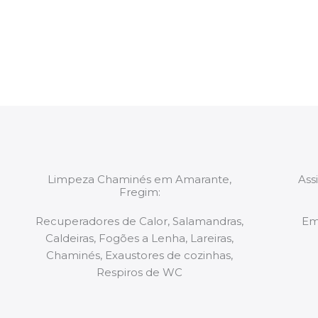
constituídas por Profissionais. Os nossos técnicos 
de todo o equipamento necessário para a resoluç
tipo de situação, independentemente do problem
Limpeza Chaminés em Amarante,
Ass
Fregim:
Recuperadores de Calor, Salamandras,
Em
Caldeiras, Fogões a Lenha, Lareiras,
Chaminés, Exaustores de cozinhas,
Respiros de WC