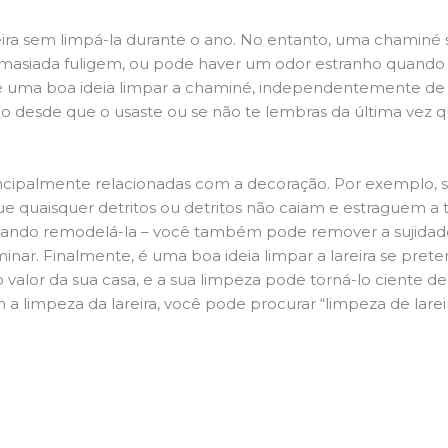
ira sem limpá-la durante o ano. No entanto, uma chaminé su
demasiada fuligem, ou pode haver um odor estranho quando
da é uma boa ideia limpar a chaminé, independentemente de h
 desde que o usaste ou se não te lembras da última vez qu
principalmente relacionadas com a decoração. Por exemplo, s
ue quaisquer detritos ou detritos não caiam e estraguem a t
jando remodelá-la – você também pode remover a sujidade
inar. Finalmente, é uma boa ideia limpar a lareira se pre
o valor da sua casa, e a sua limpeza pode torná-lo ciente d
 a limpeza da lareira, você pode procurar “limpeza de lare