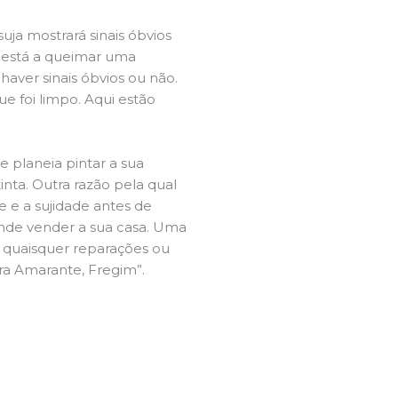
ja mostrará sinais óbvios
 está a queimar uma
aver sinais óbvios ou não.
e foi limpo. Aqui estão
e planeia pintar a sua
inta. Outra razão pela qual
 e a sujidade antes de
tende vender a sua casa. Uma
e quaisquer reparações ou
ira Amarante, Fregim”.