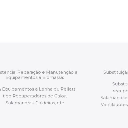
estão munidos
precauções ou manut
ão de qualquer
a.
istência, Reparação e Manutenção a
Substituiç
Equipamentos a Biomassa:
Substit
 Equipamentos a Lenha ou Pellets,
recupe
tipo Recuperadores de Calor,
Salamandras,
Salamandras, Caldeiras, etc
Ventiladores,