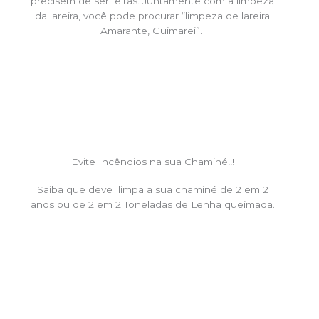
precisem de ser feitas. Juntamente com a limpeza
da lareira, você pode procurar “limpeza de lareira
Amarante, Guimarei”.
Evite Incêndios na sua Chaminé!!!
Saiba que deve limpa a sua chaminé de 2 em 2
anos ou de 2 em 2 Toneladas de Lenha queimada.