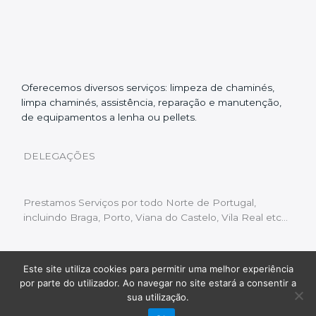
Oferecemos diversos serviços: limpeza de chaminés,
limpa chaminés, assistência, reparação e manutenção,
de equipamentos a lenha ou pellets.
DELEGAÇÕES
Prestamos Serviços por todo Norte de Portugal,
incluindo Braga, Porto, Viana do Castelo, Vila Real etc…
Este site utiliza cookies para permitir uma melhor experiência
Livro de Reclamações
|
Política de Privacidade
|
por parte do utilizador. Ao navegar no site estará a consentir a
Copyright © 2022 Limpeza Chaminés | Desenvolvido
sua utilização.
por:
Fluxo Digital – a inovar a web