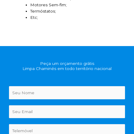
Motores Sem-fim;
Termóstatos;
Etc;
Peça um orçamento grátis
Limpa Chaminés em todo território nacional