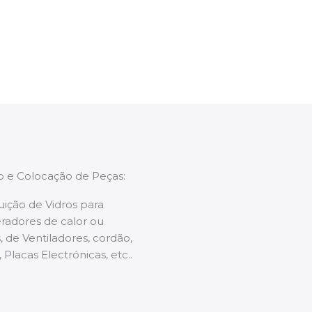
enções caso necessário.
ão e Colocação de Peças:
uição de Vidros para
radores de calor ou
 de Ventiladores, cordão,
 Placas Electrónicas, etc..