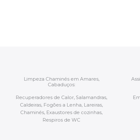
constituídas por Profissionais. Os nossos técnicos 
de todo o equipamento necessário para a resoluç
tipo de situação, independentemente do problem
Limpeza Chaminés em Amares,
Ass
Cabaduços:
Recuperadores de Calor, Salamandras,
Em
Caldeiras, Fogões a Lenha, Lareiras,
Chaminés, Exaustores de cozinhas,
Respiros de WC