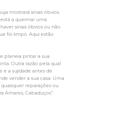
ja mostrará sinais óbvios
 está a queimar uma
aver sinais óbvios ou não.
e foi limpo. Aqui estão
e planeia pintar a sua
inta. Outra razão pela qual
 e a sujidade antes de
tende vender a sua casa. Uma
e quaisquer reparações ou
eira Amares, Cabaduços”.