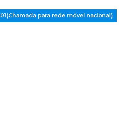
 401(Chamada para rede móvel nacional)
aminés
mares,