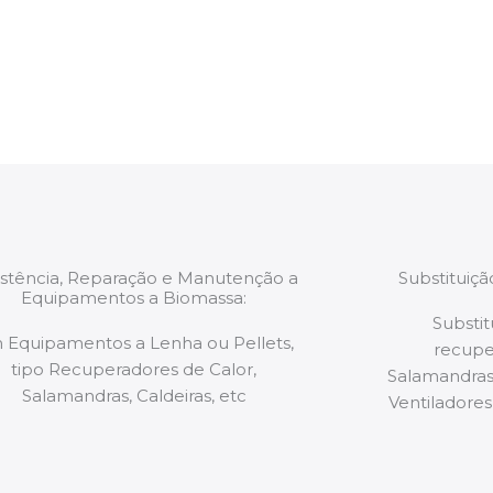
estão munidos
precauções ou manut
ão de qualquer
a.
istência, Reparação e Manutenção a
Substituiç
Equipamentos a Biomassa:
Substit
 Equipamentos a Lenha ou Pellets,
recupe
tipo Recuperadores de Calor,
Salamandras,
Salamandras, Caldeiras, etc
Ventiladores,