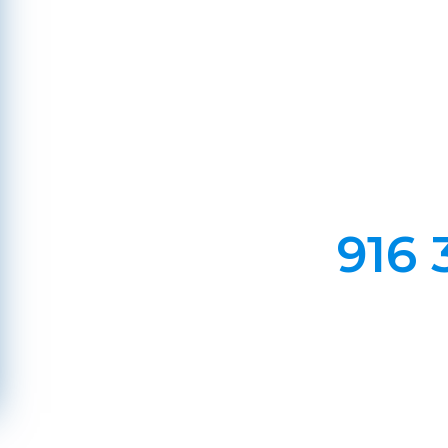
Cab
Em Lareiras, Recuperado
Evite incêndios na sua chaminé, limp
916 