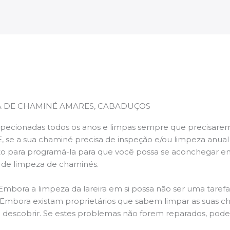
A DE CHAMINÉ AMARES, CABADUÇOS
pecionadas todos os anos e limpas sempre que precisarem,
E, se a sua chaminé precisa de inspeção e/ou limpeza anua
 para programá-la para que você possa se aconchegar e
s de limpeza de chaminés.
 Embora a limpeza da lareira em si possa não ser uma taref
r. Embora existam proprietários que sabem limpar as suas 
 descobrir. Se estes problemas não forem reparados, po