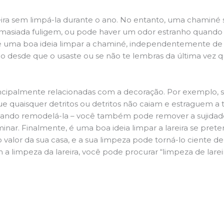
ira sem limpá-la durante o ano. No entanto, uma chaminé su
demasiada fuligem, ou pode haver um odor estranho quando
da é uma boa ideia limpar a chaminé, independentemente de h
 desde que o usaste ou se não te lembras da última vez qu
principalmente relacionadas com a decoração. Por exemplo, s
ue quaisquer detritos ou detritos não caiam e estraguem a t
jando remodelá-la – você também pode remover a sujidade
inar. Finalmente, é uma boa ideia limpar a lareira se pre
o valor da sua casa, e a sua limpeza pode torná-lo ciente d
 a limpeza da lareira, você pode procurar “limpeza de lar