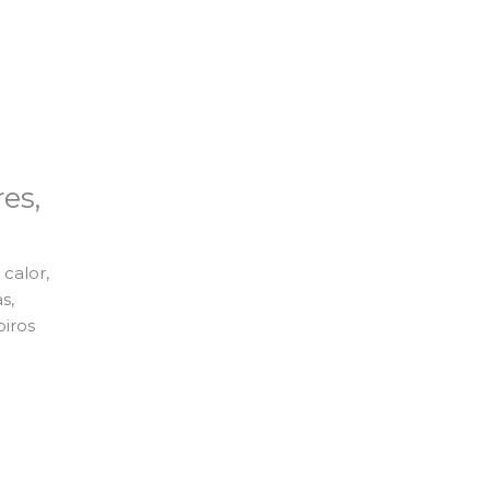
es,
calor,
s,
piros