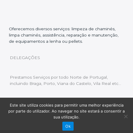
Oferecemos diversos serviços: limpeza de chaminés,
limpa chaminés, assistência, reparação e manutenção,
de equipamentos a lenha ou pellets.
DELEGAÇÕES
Prestamos Serviços por todo Norte de Portugal,
incluindo Braga, Porto, Viana do Castelo, Vila Real etc…
Este site utiliza cookies para permitir uma melhor experiência
Livro de Reclamações
|
Política de Privacidade
|
por parte do utilizador. Ao navegar no site estará a consentir a
Copyright © 2022 Limpeza Chaminés | Desenvolvido
sua utilização.
por:
Fluxo Digital – a inovar a web
Ok