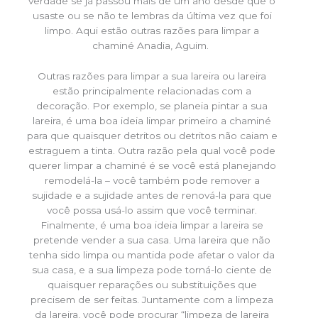
verdade se já passou mais de um ano desde que o
usaste ou se não te lembras da última vez que foi
limpo. Aqui estão outras razões para limpar a
chaminé Anadia, Aguim.
Outras razões para limpar a sua lareira ou lareira
estão principalmente relacionadas com a
decoração. Por exemplo, se planeia pintar a sua
lareira, é uma boa ideia limpar primeiro a chaminé
para que quaisquer detritos ou detritos não caiam e
estraguem a tinta. Outra razão pela qual você pode
querer limpar a chaminé é se você está planejando
remodelá-la – você também pode remover a
sujidade e a sujidade antes de renová-la para que
você possa usá-lo assim que você terminar.
Finalmente, é uma boa ideia limpar a lareira se
pretende vender a sua casa. Uma lareira que não
tenha sido limpa ou mantida pode afetar o valor da
sua casa, e a sua limpeza pode torná-lo ciente de
quaisquer reparações ou substituições que
precisem de ser feitas. Juntamente com a limpeza
da lareira, você pode procurar “limpeza de lareira