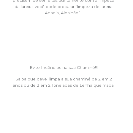
precisem de ser feitas. Juntamente com a limpeza
da lareira, você pode procurar “limpeza de lareira
Anadia, Alpalhão”.
Evite Incêndios na sua Chaminé!!!
Saiba que deve limpa a sua chaminé de 2 em 2
anos ou de 2 em 2 Toneladas de Lenha queimada.