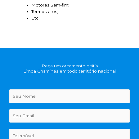
Motores Sem-fim;
Termóstatos;
Etc;
Peça um orçamento grátis
Limpa Chaminés em todo território nacional