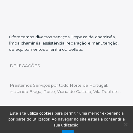
Oferecemos diversos serviços: limpeza de chaminés,
limpa chaminés, assistência, reparação e manutenção,
de equipamentos a lenha ou pellets.
DELEGAÇÕES
Prestamos Serviços por todo Norte de Portugal,
incluindo Braga, Porto, Viana do Castelo, Vila Real etc…
Este site utiliza cookies para permitir uma melhor experiência
Livro de Reclamações
|
Política de Privacidade
|
por parte do utilizador. Ao navegar no site estará a consentir a
Copyright © 2022 Limpeza Chaminés | Desenvolvido
sua utilização.
por:
Fluxo Digital – a inovar a web