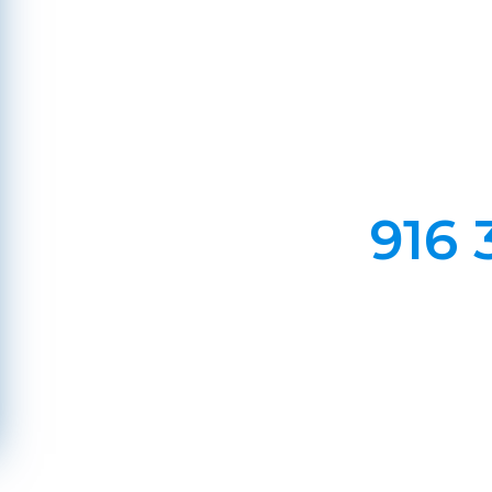
Em Lareiras, Recuperado
Evite incêndios na sua chaminé, limp
916 