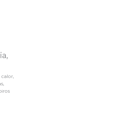
a,
calor,
s,
piros