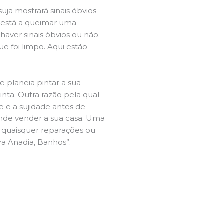
ja mostrará sinais óbvios
 está a queimar uma
aver sinais óbvios ou não.
e foi limpo. Aqui estão
e planeia pintar a sua
inta. Outra razão pela qual
 e a sujidade antes de
tende vender a sua casa. Uma
e quaisquer reparações ou
ra Anadia, Banhos”.