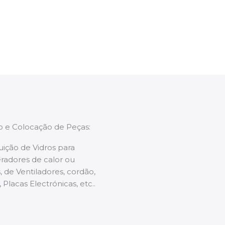
enções caso necessário.
ão e Colocação de Peças:
uição de Vidros para
radores de calor ou
 de Ventiladores, cordão,
 Placas Electrónicas, etc..