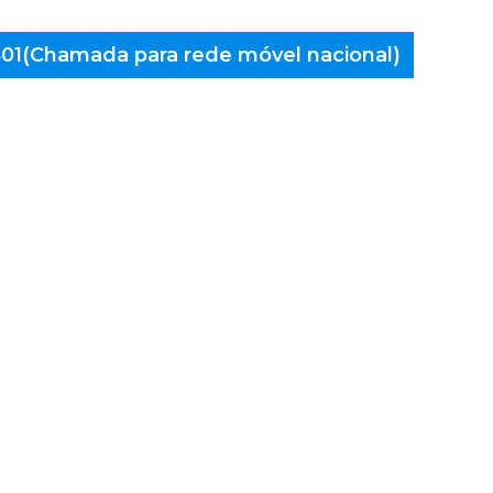
 401(Chamada para rede móvel nacional)
aminés
 Banhos