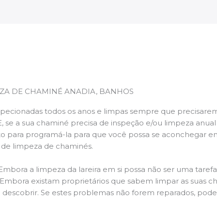
ZA DE CHAMINÉ ANADIA, BANHOS
pecionadas todos os anos e limpas sempre que precisarem,
E, se a sua chaminé precisa de inspeção e/ou limpeza anua
 para programá-la para que você possa se aconchegar e
s de limpeza de chaminés.
 Embora a limpeza da lareira em si possa não ser uma taref
r. Embora existam proprietários que sabem limpar as suas 
 descobrir. Se estes problemas não forem reparados, po