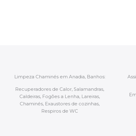
constituídas por Profissionais. Os nossos técnicos 
de todo o equipamento necessário para a resoluç
tipo de situação, independentemente do problem
Limpeza Chaminés em Anadia, Banhos:
Ass
Recuperadores de Calor, Salamandras,
Em
Caldeiras, Fogões a Lenha, Lareiras,
Chaminés, Exaustores de cozinhas,
Respiros de WC