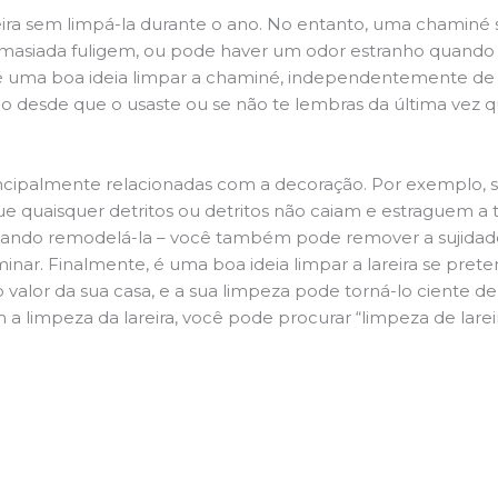
ira sem limpá-la durante o ano. No entanto, uma chaminé su
demasiada fuligem, ou pode haver um odor estranho quando
da é uma boa ideia limpar a chaminé, independentemente de h
 desde que o usaste ou se não te lembras da última vez qu
principalmente relacionadas com a decoração. Por exemplo, s
ue quaisquer detritos ou detritos não caiam e estraguem a t
jando remodelá-la – você também pode remover a sujidade
inar. Finalmente, é uma boa ideia limpar a lareira se pre
o valor da sua casa, e a sua limpeza pode torná-lo ciente d
 a limpeza da lareira, você pode procurar “limpeza de larei