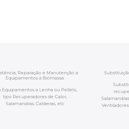
estão munidos
precauções ou manut
ão de qualquer
a.
istência, Reparação e Manutenção a
Substituiç
Equipamentos a Biomassa:
Substit
 Equipamentos a Lenha ou Pellets,
recupe
tipo Recuperadores de Calor,
Salamandras,
Salamandras, Caldeiras, etc
Ventiladores,