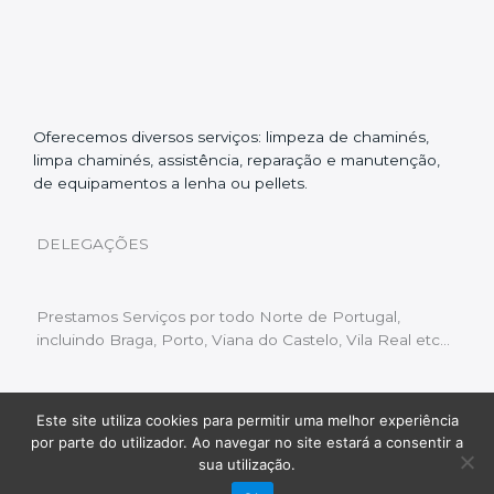
Oferecemos diversos serviços: limpeza de chaminés,
limpa chaminés, assistência, reparação e manutenção,
de equipamentos a lenha ou pellets.
DELEGAÇÕES
Prestamos Serviços por todo Norte de Portugal,
incluindo Braga, Porto, Viana do Castelo, Vila Real etc…
Este site utiliza cookies para permitir uma melhor experiência
Livro de Reclamações
|
Política de Privacidade
|
por parte do utilizador. Ao navegar no site estará a consentir a
Copyright © 2022 Limpeza Chaminés | Desenvolvido
sua utilização.
por:
Fluxo Digital – a inovar a web