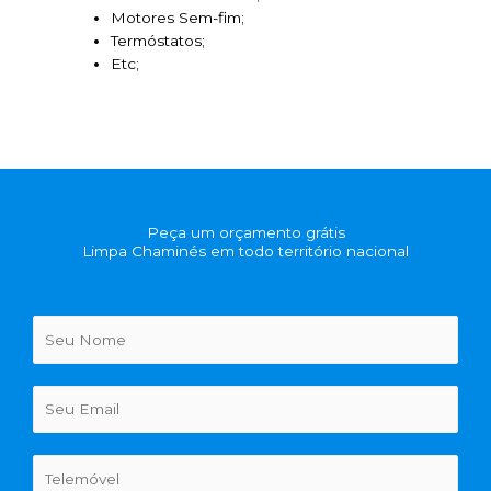
Motores Sem-fim;
Termóstatos;
Etc;
Peça um orçamento grátis
Limpa Chaminés em todo território nacional