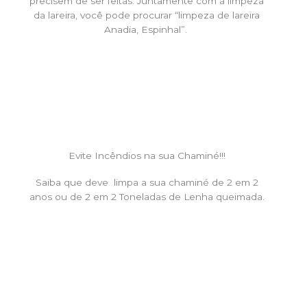
precisem de ser feitas. Juntamente com a limpeza
da lareira, você pode procurar “limpeza de lareira
Anadia, Espinhal”.
Evite Incêndios na sua Chaminé!!!
Saiba que deve limpa a sua chaminé de 2 em 2
anos ou de 2 em 2 Toneladas de Lenha queimada.