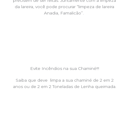
precisem de ser feitas. Juntamente com a limpeza
da lareira, você pode procurar “limpeza de lareira
Anadia, Famalicão”.
Evite Incêndios na sua Chaminé!!!
Saiba que deve limpa a sua chaminé de 2 em 2
anos ou de 2 em 2 Toneladas de Lenha queimada.