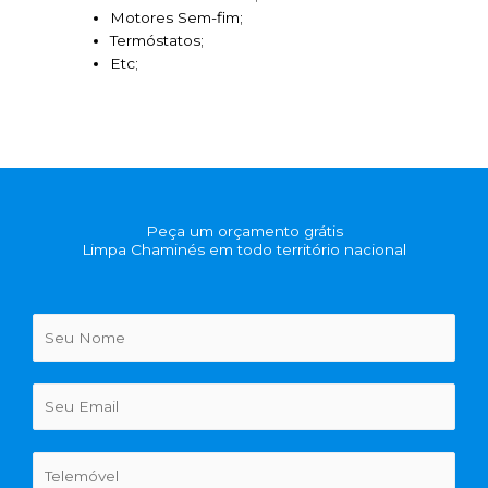
Motores Sem-fim;
Termóstatos;
Etc;
Peça um orçamento grátis
Limpa Chaminés em todo território nacional