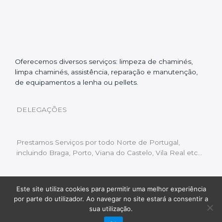
Oferecemos diversos serviços: limpeza de chaminés,
limpa chaminés, assistência, reparação e manutenção,
de equipamentos a lenha ou pellets.
DELEGAÇÕES
Prestamos Serviços por todo Norte de Portugal,
incluindo Braga, Porto, Viana do Castelo, Vila Real etc…
Este site utiliza cookies para permitir uma melhor experiência
Livro de Reclamações
|
Política de Privacidade
|
por parte do utilizador. Ao navegar no site estará a consentir a
Copyright © 2022 Limpeza Chaminés | Desenvolvido
sua utilização.
por:
Fluxo Digital – a inovar a web