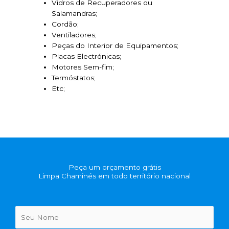
Vidros de Recuperadores ou
Salamandras;
Cordão;
Ventiladores;
Peças do Interior de Equipamentos;
Placas Electrónicas;
Motores Sem-fim;
Termóstatos;
Etc;
Peça um orçamento grátis
Limpa Chaminés em todo território nacional