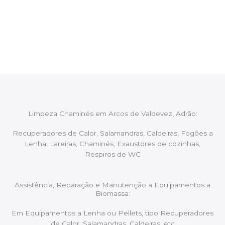
Após cada intervenção um membro da equipa irá
proceder ao relatório verbal da intervenção,
aconselhando sobre possíveis precauções ou
manutenções caso necessário.
Limpeza Chaminés em Arcos de Valdevez, Adrão:
Recuperadores de Calor, Salamandras, Caldeiras, Fogões a
Lenha, Lareiras, Chaminés, Exaustores de cozinhas,
Respiros de WC
Assistência, Reparação e Manutenção a Equipamentos a
Biomassa:
Em Equipamentos a Lenha ou Pellets, tipo Recuperadores
de Calor, Salamandras, Caldeiras, etc