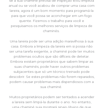
se a sua chaminé precisa de inspeção e/ou limpeza
anual ou se você acabou de comprar uma casa com
lareira, agora é um bom momento para programá-la
para que você possa se aconchegar em um fogo
quente. Fizemos o trabalho para você e
pesquisamos os melhores serviços de limpeza de
chaminés.
Uma lareira pode ser uma adição maravilhosa à sua
casa. Embora a limpeza da lareira em si possa não
ser uma tarefa exigente, a chaminé pode ter muitos
problemas ocultos que são difíceis de detetar.
Embora existam proprietários que sabem limpar as
suas chaminés, pode haver outros problemas
subjacentes que só um técnico treinado pode
descobrir. Se estes problemas não forem reparados,
podem causar problemas mais dispendiosos com a
sua chaminé.
Muitos proprietários podem ser tentados a acender
a lareira sem limpá-la durante o ano. No entanto,
uma chaminé suja mostrará sinais óbvios de que