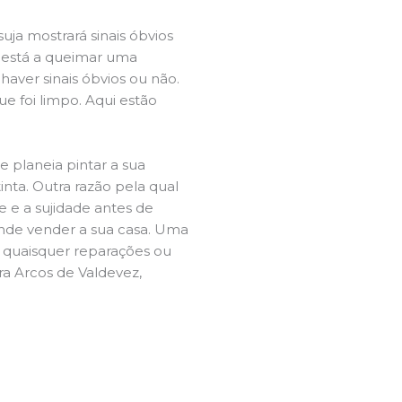
ja mostrará sinais óbvios
 está a queimar uma
aver sinais óbvios ou não.
e foi limpo. Aqui estão
e planeia pintar a sua
inta. Outra razão pela qual
 e a sujidade antes de
tende vender a sua casa. Uma
e quaisquer reparações ou
ra Arcos de Valdevez,