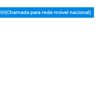
 401(Chamada para rede móvel nacional)
aminés
rcos de
ldevez,