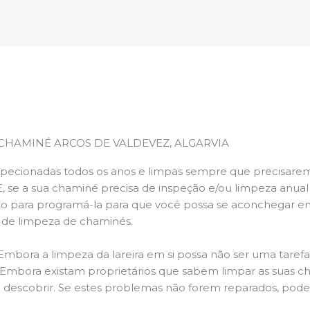
CHAMINÉ ARCOS DE VALDEVEZ, ALGARVIA
pecionadas todos os anos e limpas sempre que precisarem,
E, se a sua chaminé precisa de inspeção e/ou limpeza anua
 para programá-la para que você possa se aconchegar e
s de limpeza de chaminés.
 Embora a limpeza da lareira em si possa não ser uma taref
r. Embora existam proprietários que sabem limpar as suas 
 descobrir. Se estes problemas não forem reparados, po