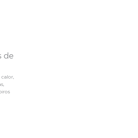
s de
calor,
s,
piros