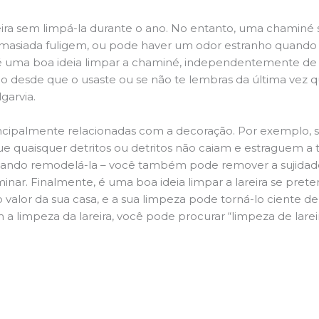
ira sem limpá-la durante o ano. No entanto, uma chaminé su
demasiada fuligem, ou pode haver um odor estranho quando
da é uma boa ideia limpar a chaminé, independentemente de h
 desde que o usaste ou se não te lembras da última vez qu
lgarvia.
principalmente relacionadas com a decoração. Por exemplo, s
ue quaisquer detritos ou detritos não caiam e estraguem a t
jando remodelá-la – você também pode remover a sujidade
inar. Finalmente, é uma boa ideia limpar a lareira se pre
o valor da sua casa, e a sua limpeza pode torná-lo ciente d
a limpeza da lareira, você pode procurar “limpeza de larei