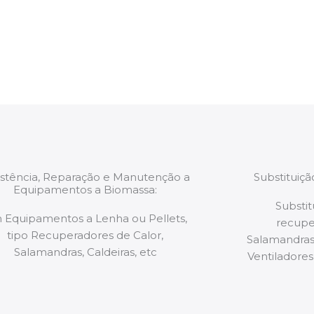
estão munidos
precauções ou manut
ão de qualquer
a.
istência, Reparação e Manutenção a
Substituiç
Equipamentos a Biomassa:
Substit
 Equipamentos a Lenha ou Pellets,
recupe
tipo Recuperadores de Calor,
Salamandras,
Salamandras, Caldeiras, etc
Ventiladores,