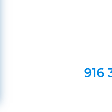
A
Em Lareiras, Recuperado
Evite incêndios na sua chaminé, limp
916 