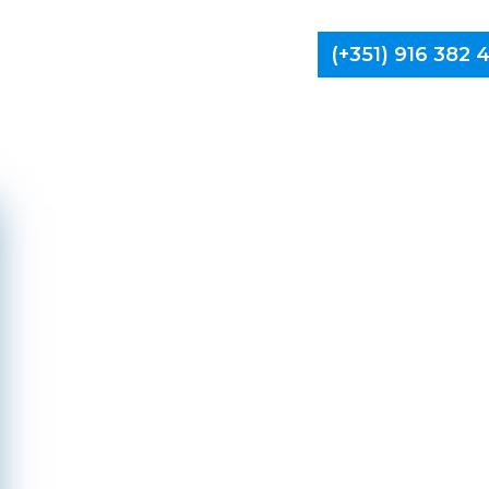
(+351) 916 382
Limpa Ch
A
Va