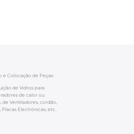
enções caso necessário.
ão e Colocação de Peças:
uição de Vidros para
radores de calor ou
 de Ventiladores, cordão,
 Placas Electrónicas, etc..