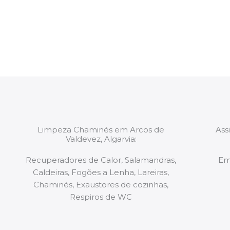
constituídas por Profissionais. Os nossos técnicos 
de todo o equipamento necessário para a resoluç
tipo de situação, independentemente do problem
Limpeza Chaminés em Arcos de
Ass
Valdevez, Algarvia:
Recuperadores de Calor, Salamandras,
Em
Caldeiras, Fogões a Lenha, Lareiras,
Chaminés, Exaustores de cozinhas,
Respiros de WC