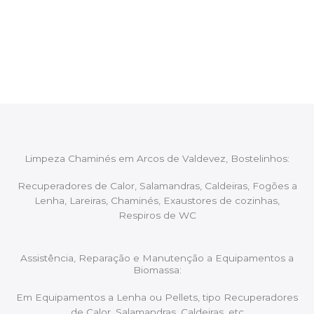
Após cada intervenção um membro da equipa irá
proceder ao relatório verbal da intervenção,
aconselhando sobre possíveis precauções ou
manutenções caso necessário.
Limpeza Chaminés em Arcos de Valdevez, Bostelinhos:
Recuperadores de Calor, Salamandras, Caldeiras, Fogões a
Lenha, Lareiras, Chaminés, Exaustores de cozinhas,
Respiros de WC
Assistência, Reparação e Manutenção a Equipamentos a
Biomassa:
Em Equipamentos a Lenha ou Pellets, tipo Recuperadores
de Calor, Salamandras, Caldeiras, etc