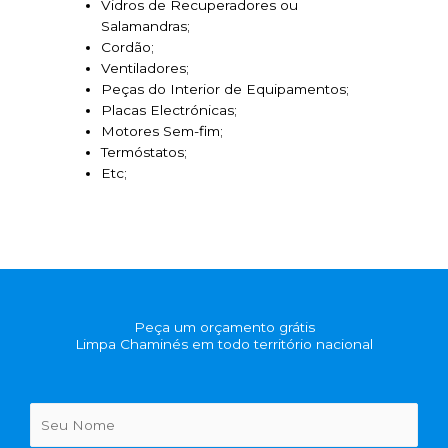
Vidros de Recuperadores ou
Salamandras;
Cordão;
Ventiladores;
Peças do Interior de Equipamentos;
Placas Electrónicas;
Motores Sem-fim;
Termóstatos;
Etc;
Peça um orçamento grátis
Limpa Chaminés em todo território nacional