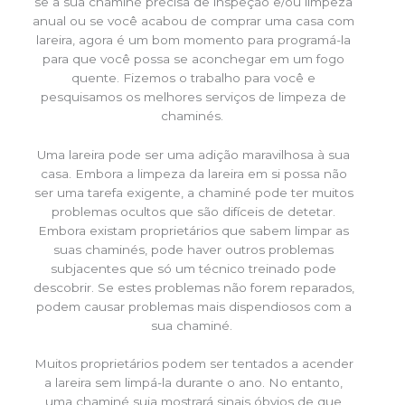
se a sua chaminé precisa de inspeção e/ou limpeza
anual ou se você acabou de comprar uma casa com
lareira, agora é um bom momento para programá-la
para que você possa se aconchegar em um fogo
quente. Fizemos o trabalho para você e
pesquisamos os melhores serviços de limpeza de
chaminés.
Uma lareira pode ser uma adição maravilhosa à sua
casa. Embora a limpeza da lareira em si possa não
ser uma tarefa exigente, a chaminé pode ter muitos
problemas ocultos que são difíceis de detetar.
Embora existam proprietários que sabem limpar as
suas chaminés, pode haver outros problemas
subjacentes que só um técnico treinado pode
descobrir. Se estes problemas não forem reparados,
podem causar problemas mais dispendiosos com a
sua chaminé.
Muitos proprietários podem ser tentados a acender
a lareira sem limpá-la durante o ano. No entanto,
uma chaminé suja mostrará sinais óbvios de que