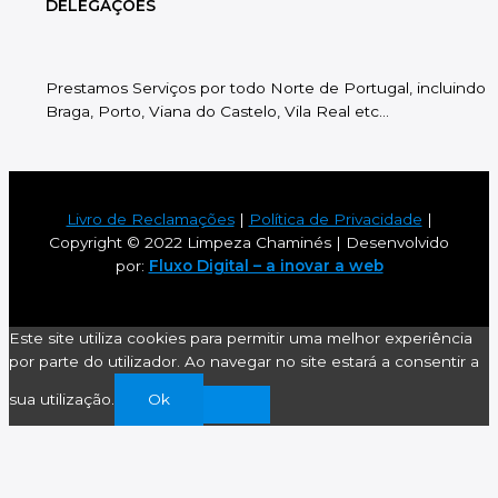
DELEGAÇÕES
Prestamos Serviços por todo Norte de Portugal, incluindo
Braga, Porto, Viana do Castelo, Vila Real etc…
Livro de Reclamações
|
Política de Privacidade
|
Copyright © 2022 Limpeza Chaminés | Desenvolvido
por:
Fluxo Digital – a inovar a web
Este site utiliza cookies para permitir uma melhor experiência
por parte do utilizador. Ao navegar no site estará a consentir a
sua utilização.
Ok