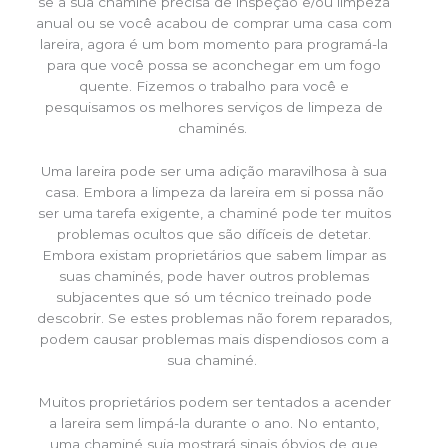
se a sua chaminé precisa de inspeção e/ou limpeza
anual ou se você acabou de comprar uma casa com
lareira, agora é um bom momento para programá-la
para que você possa se aconchegar em um fogo
quente. Fizemos o trabalho para você e
pesquisamos os melhores serviços de limpeza de
chaminés.
Uma lareira pode ser uma adição maravilhosa à sua
casa. Embora a limpeza da lareira em si possa não
ser uma tarefa exigente, a chaminé pode ter muitos
problemas ocultos que são difíceis de detetar.
Embora existam proprietários que sabem limpar as
suas chaminés, pode haver outros problemas
subjacentes que só um técnico treinado pode
descobrir. Se estes problemas não forem reparados,
podem causar problemas mais dispendiosos com a
sua chaminé.
Muitos proprietários podem ser tentados a acender
a lareira sem limpá-la durante o ano. No entanto,
uma chaminé suja mostrará sinais óbvios de que