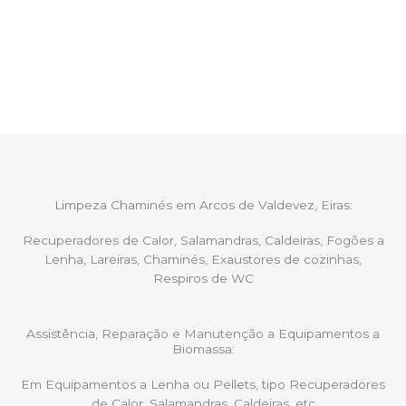
Após cada intervenção um membro da equipa irá
proceder ao relatório verbal da intervenção,
aconselhando sobre possíveis precauções ou
manutenções caso necessário.
Limpeza Chaminés em Arcos de Valdevez, Eiras:
Recuperadores de Calor, Salamandras, Caldeiras, Fogões a
Lenha, Lareiras, Chaminés, Exaustores de cozinhas,
Respiros de WC
Assistência, Reparação e Manutenção a Equipamentos a
Biomassa:
Em Equipamentos a Lenha ou Pellets, tipo Recuperadores
de Calor, Salamandras, Caldeiras, etc