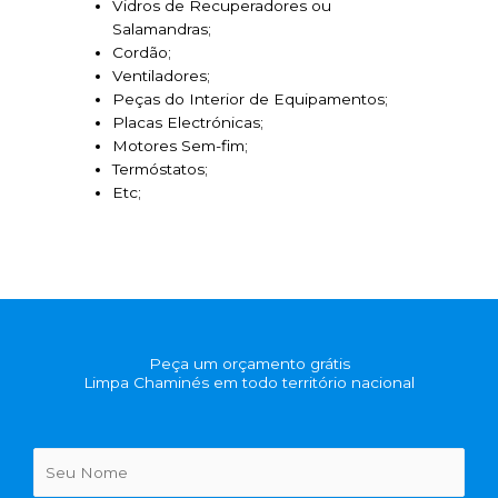
Vidros de Recuperadores ou
Salamandras;
Cordão;
Ventiladores;
Peças do Interior de Equipamentos;
Placas Electrónicas;
Motores Sem-fim;
Termóstatos;
Etc;
Peça um orçamento grátis
Limpa Chaminés em todo território nacional