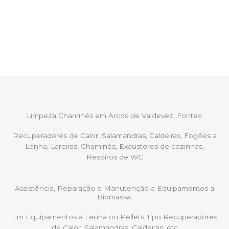
Após cada intervenção um membro da equipa irá
proceder ao relatório verbal da intervenção,
aconselhando sobre possíveis precauções ou
manutenções caso necessário.
Limpeza Chaminés em Arcos de Valdevez, Fontes:
Recuperadores de Calor, Salamandras, Caldeiras, Fogões a
Lenha, Lareiras, Chaminés, Exaustores de cozinhas,
Respiros de WC
Assistência, Reparação e Manutenção a Equipamentos a
Biomassa:
Em Equipamentos a Lenha ou Pellets, tipo Recuperadores
de Calor, Salamandras, Caldeiras, etc