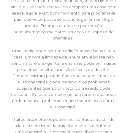
se a sua chaminé precisa de inspeção e/ou limpeza
anual ou se você acabou de comprar uma casa com
lareira, agora é um bom momento para programá-la
para que você possa se aconchegar em um fogo
quente. Fizemos o trabalho para você e
pesquisamos os melhores serviços de limpeza de
chaminés.
Uma lareira pode ser uma adição maravilhosa à sua
casa. Embora a limpeza da lareira em si possa não
ser uma tarefa exigente, a chaminé pode ter muitos
problemas ocultos que são difíceis de detetar.
Embora existam proprietários que sabem limpar as
suas chaminés, pode haver outros problemas
subjacentes que só um técnico treinado pode
descobrir. Se estes problemas não forem reparados,
podem causar problemas mais dispendiosos com a
sua chaminé.
Muitos proprietários podem ser tentados a acender
a lareira sem limpá-la durante o ano. No entanto,
uma chaminé suja mostrará sinais óbvios de que