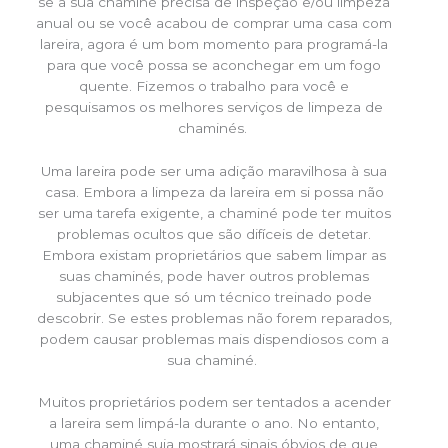
se a sua chaminé precisa de inspeção e/ou limpeza
anual ou se você acabou de comprar uma casa com
lareira, agora é um bom momento para programá-la
para que você possa se aconchegar em um fogo
quente. Fizemos o trabalho para você e
pesquisamos os melhores serviços de limpeza de
chaminés.
Uma lareira pode ser uma adição maravilhosa à sua
casa. Embora a limpeza da lareira em si possa não
ser uma tarefa exigente, a chaminé pode ter muitos
problemas ocultos que são difíceis de detetar.
Embora existam proprietários que sabem limpar as
suas chaminés, pode haver outros problemas
subjacentes que só um técnico treinado pode
descobrir. Se estes problemas não forem reparados,
podem causar problemas mais dispendiosos com a
sua chaminé.
Muitos proprietários podem ser tentados a acender
a lareira sem limpá-la durante o ano. No entanto,
uma chaminé suja mostrará sinais óbvios de que