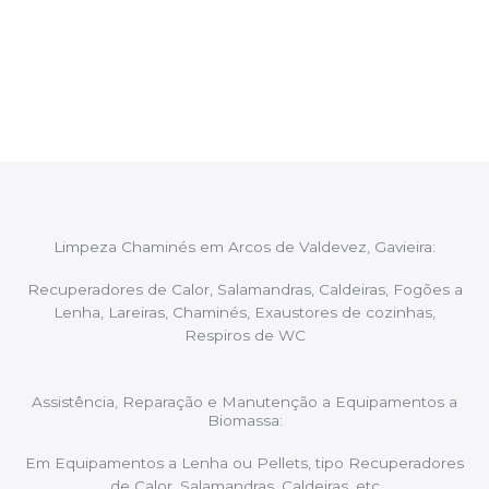
Após cada intervenção um membro da equipa irá
proceder ao relatório verbal da intervenção,
aconselhando sobre possíveis precauções ou
manutenções caso necessário.
Limpeza Chaminés em Arcos de Valdevez, Gavieira:
Recuperadores de Calor, Salamandras, Caldeiras, Fogões a
Lenha, Lareiras, Chaminés, Exaustores de cozinhas,
Respiros de WC
Assistência, Reparação e Manutenção a Equipamentos a
Biomassa:
Em Equipamentos a Lenha ou Pellets, tipo Recuperadores
de Calor, Salamandras, Caldeiras, etc