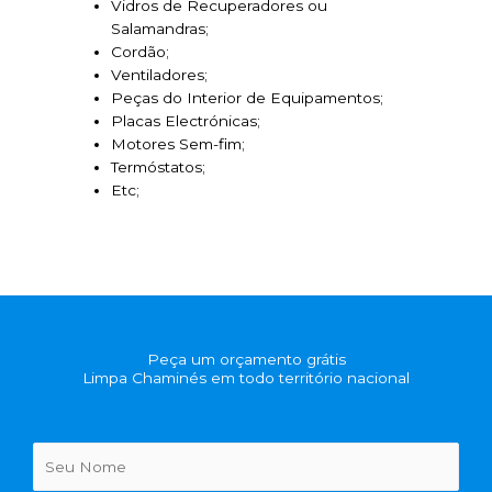
Vidros de Recuperadores ou
Salamandras;
Cordão;
Ventiladores;
Peças do Interior de Equipamentos;
Placas Electrónicas;
Motores Sem-fim;
Termóstatos;
Etc;
Peça um orçamento grátis
Limpa Chaminés em todo território nacional