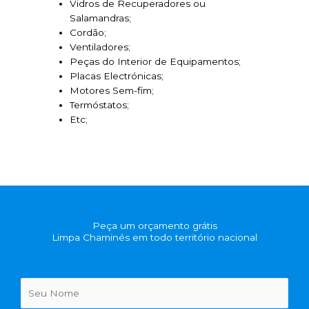
Vidros de Recuperadores ou
Salamandras;
Cordão;
Ventiladores;
Peças do Interior de Equipamentos;
Placas Electrónicas;
Motores Sem-fim;
Termóstatos;
Etc;
Peça um orçamento grátis
Limpa Chaminés em todo território nacional