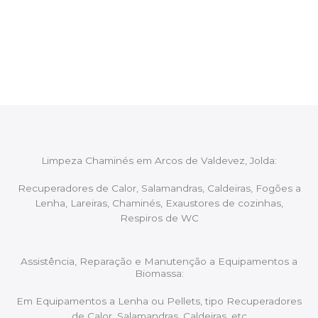
Após cada intervenção um membro da equipa irá
proceder ao relatório verbal da intervenção,
aconselhando sobre possíveis precauções ou
manutenções caso necessário.
Limpeza Chaminés em Arcos de Valdevez, Jolda:
Recuperadores de Calor, Salamandras, Caldeiras, Fogões a
Lenha, Lareiras, Chaminés, Exaustores de cozinhas,
Respiros de WC
Assistência, Reparação e Manutenção a Equipamentos a
Biomassa:
Em Equipamentos a Lenha ou Pellets, tipo Recuperadores
de Calor, Salamandras, Caldeiras, etc