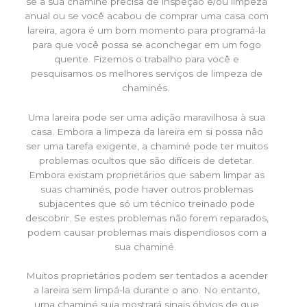
se a sua chaminé precisa de inspeção e/ou limpeza
anual ou se você acabou de comprar uma casa com
lareira, agora é um bom momento para programá-la
para que você possa se aconchegar em um fogo
quente. Fizemos o trabalho para você e
pesquisamos os melhores serviços de limpeza de
chaminés.
Uma lareira pode ser uma adição maravilhosa à sua
casa. Embora a limpeza da lareira em si possa não
ser uma tarefa exigente, a chaminé pode ter muitos
problemas ocultos que são difíceis de detetar.
Embora existam proprietários que sabem limpar as
suas chaminés, pode haver outros problemas
subjacentes que só um técnico treinado pode
descobrir. Se estes problemas não forem reparados,
podem causar problemas mais dispendiosos com a
sua chaminé.
Muitos proprietários podem ser tentados a acender
a lareira sem limpá-la durante o ano. No entanto,
uma chaminé suja mostrará sinais óbvios de que