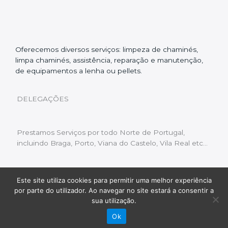
Oferecemos diversos serviços: limpeza de chaminés,
limpa chaminés, assistência, reparação e manutenção,
de equipamentos a lenha ou pellets.
DELEGAÇÕES
Prestamos Serviços por todo Norte de Portugal,
incluindo Braga, Porto, Viana do Castelo, Vila Real etc…
Este site utiliza cookies para permitir uma melhor experiência
Livro de Reclamações
|
Política de Privacidade
|
por parte do utilizador. Ao navegar no site estará a consentir a
Copyright © 2022 Limpeza Chaminés | Desenvolvido
sua utilização.
por:
Fluxo Digital – a inovar a web
Ok