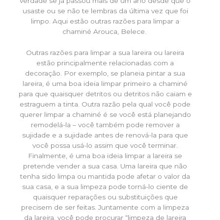
verdade se já passou mais de um ano desde que o
usaste ou se não te lembras da última vez que foi
limpo. Aqui estão outras razões para limpar a
chaminé Arouca, Belece.
Outras razões para limpar a sua lareira ou lareira
estão principalmente relacionadas com a
decoração. Por exemplo, se planeia pintar a sua
lareira, é uma boa ideia limpar primeiro a chaminé
para que quaisquer detritos ou detritos não caiam e
estraguem a tinta. Outra razão pela qual você pode
querer limpar a chaminé é se você está planejando
remodelá-la – você também pode remover a
sujidade e a sujidade antes de renová-la para que
você possa usá-lo assim que você terminar.
Finalmente, é uma boa ideia limpar a lareira se
pretende vender a sua casa. Uma lareira que não
tenha sido limpa ou mantida pode afetar o valor da
sua casa, e a sua limpeza pode torná-lo ciente de
quaisquer reparações ou substituições que
precisem de ser feitas. Juntamente com a limpeza
da lareira, você pode procurar “limpeza de lareira