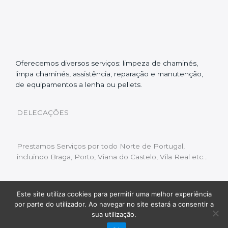
Oferecemos diversos serviços: limpeza de chaminés,
limpa chaminés, assistência, reparação e manutenção,
de equipamentos a lenha ou pellets.
DELEGAÇÕES
Prestamos Serviços por todo Norte de Portugal,
incluindo Braga, Porto, Viana do Castelo, Vila Real etc…
Este site utiliza cookies para permitir uma melhor experiência
Livro de Reclamações
|
Política de Privacidade
|
por parte do utilizador. Ao navegar no site estará a consentir a
Copyright © 2022 Limpeza Chaminés | Desenvolvido
sua utilização.
por:
Fluxo Digital – a inovar a web