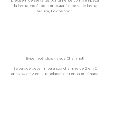
precisem de ser feitas. Juntamente com a limpeza
da lareira, você pode procurar “limpeza de lareira
Arouca, Folgosinho”.
Evite Incêndios na sua Chaminé!!!
Saiba que deve limpa a sua chaminé de 2 em 2
anos ou de 2 em 2 Toneladas de Lenha queimada.