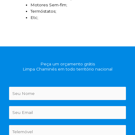
Motores Sem-fim;
Termóstatos;
Etc;
Peça um orçamento grátis
Limpa Chaminés em todo território nacional