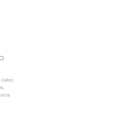
o
calor,
s,
piros