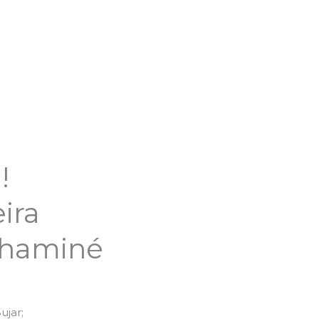
!
ira
Chaminé
jar;