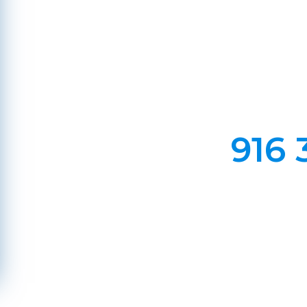
Em Lareiras, Recuperado
Evite incêndios na sua chaminé, limp
916 