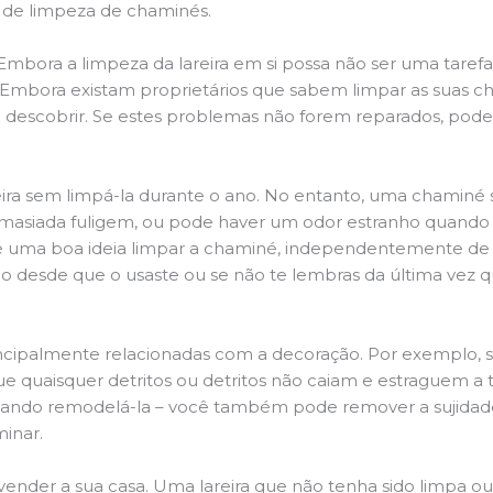
s de limpeza de chaminés.
 Embora a limpeza da lareira em si possa não ser uma taref
r. Embora existam proprietários que sabem limpar as suas 
 descobrir. Se estes problemas não forem reparados, po
ira sem limpá-la durante o ano. No entanto, uma chaminé su
demasiada fuligem, ou pode haver um odor estranho quando
da é uma boa ideia limpar a chaminé, independentemente de h
 desde que o usaste ou se não te lembras da última vez qu
principalmente relacionadas com a decoração. Por exemplo, s
ue quaisquer detritos ou detritos não caiam e estraguem a t
jando remodelá-la – você também pode remover a sujidade
minar.
 vender a sua casa. Uma lareira que não tenha sido limpa o