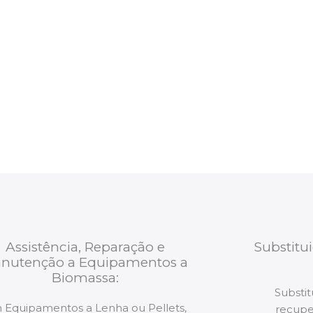
Aveiro Alumi
para a
Após cada intervenç
trabalhos são
relatório verbal da i
estão munidos
precauções ou manut
ão de qualquer
a.
Assistência, Reparação e
Substitu
nutenção a Equipamentos a
Biomassa:
Substit
 Equipamentos a Lenha ou Pellets,
recupe