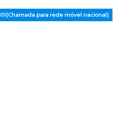
 401(Chamada para rede móvel nacional)
aminés
umieira