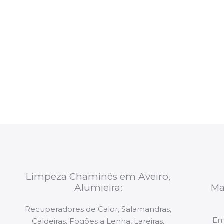
Aveiro Alumieira
Procedemos à selecção de uma equipa disponível 
intervenção. Todas as equipas mobilizadas para os 
constituídas por Profissionais. Os nossos técnicos 
de todo o equipamento necessário para a resoluç
tipo de situação, independentemente do problem
Limpeza Chaminés em Aveiro,
Alumieira:
Ma
Recuperadores de Calor, Salamandras,
Em
Caldeiras, Fogões a Lenha, Lareiras,