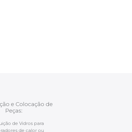
eira
ão um membro da equipa irá proceder ao
ntervenção, aconselhando sobre possíveis
enções caso necessário.
ição e Colocação de
Peças:
uição de Vidros para
radores de calor ou