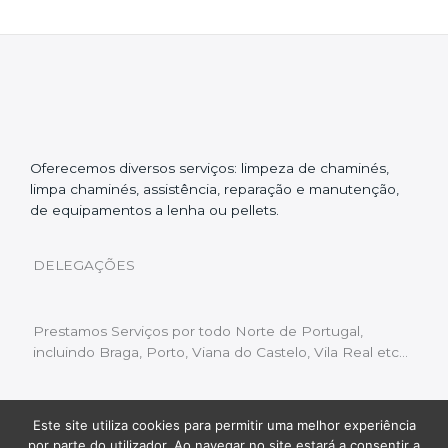
Oferecemos diversos serviços: limpeza de chaminés,
limpa chaminés, assistência, reparação e manutenção,
de equipamentos a lenha ou pellets.
DELEGAÇÕES
Prestamos Serviços por todo Norte de Portugal,
incluindo Braga, Porto, Viana do Castelo, Vila Real etc…
Este site utiliza cookies para permitir uma melhor experiência
Livro de Reclamações
|
Política de Privacidade
|
por parte do utilizador. Ao navegar no site estará a consentir a