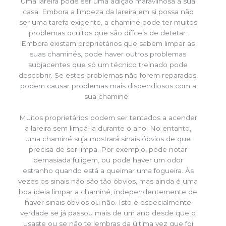
Uma lareira pode ser uma adição maravilhosa à sua
casa. Embora a limpeza da lareira em si possa não
ser uma tarefa exigente, a chaminé pode ter muitos
problemas ocultos que são difíceis de detetar.
Embora existam proprietários que sabem limpar as
suas chaminés, pode haver outros problemas
subjacentes que só um técnico treinado pode
descobrir. Se estes problemas não forem reparados,
podem causar problemas mais dispendiosos com a
sua chaminé.
Muitos proprietários podem ser tentados a acender
a lareira sem limpá-la durante o ano. No entanto,
uma chaminé suja mostrará sinais óbvios de que
precisa de ser limpa. Por exemplo, pode notar
demasiada fuligem, ou pode haver um odor
estranho quando está a queimar uma fogueira. Às
vezes os sinais não são tão óbvios, mas ainda é uma
boa ideia limpar a chaminé, independentemente de
haver sinais óbvios ou não. Isto é especialmente
verdade se já passou mais de um ano desde que o
usaste ou se não te lembras da última vez que foi