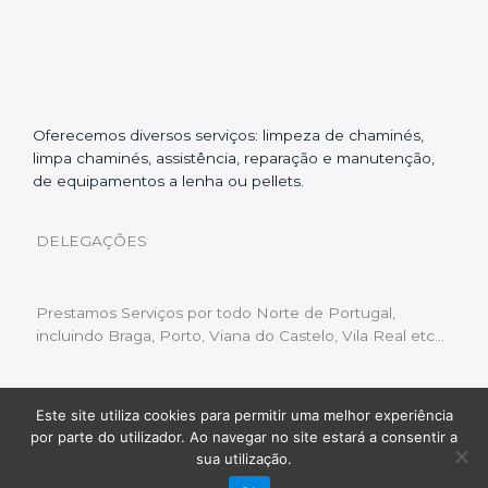
Oferecemos diversos serviços: limpeza de chaminés,
limpa chaminés, assistência, reparação e manutenção,
de equipamentos a lenha ou pellets.
DELEGAÇÕES
Prestamos Serviços por todo Norte de Portugal,
incluindo Braga, Porto, Viana do Castelo, Vila Real etc…
Este site utiliza cookies para permitir uma melhor experiência
Livro de Reclamações
|
Política de Privacidade
|
por parte do utilizador. Ao navegar no site estará a consentir a
Copyright © 2022 Limpeza Chaminés | Desenvolvido
sua utilização.
por:
Fluxo Digital – a inovar a web