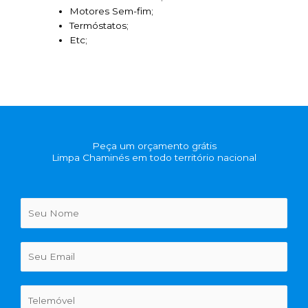
Motores Sem-fim;
Termóstatos;
Etc;
Peça um orçamento grátis
Limpa Chaminés em todo território nacional