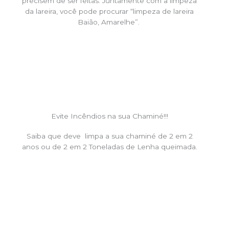
precisem de ser feitas. Juntamente com a limpeza
da lareira, você pode procurar “limpeza de lareira
Baião, Amarelhe”.
Evite Incêndios na sua Chaminé!!!
Saiba que deve limpa a sua chaminé de 2 em 2
anos ou de 2 em 2 Toneladas de Lenha queimada.