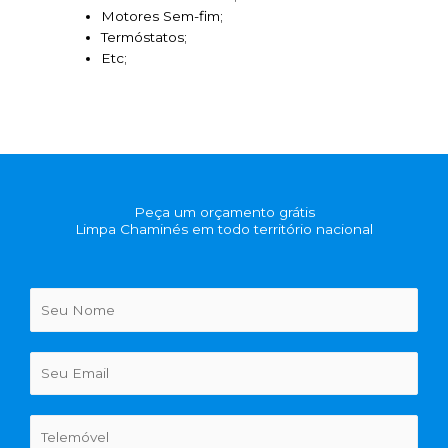
Motores Sem-fim;
Termóstatos;
Etc;
Peça um orçamento grátis
Limpa Chaminés em todo território nacional