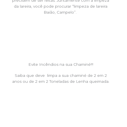
precisem de ser feitas. Juntamente com a limpeza
da lareira, você pode procurar “limpeza de lareira
Baião, Campelo”.
Evite Incêndios na sua Chaminé!!!
Saiba que deve limpa a sua chaminé de 2 em 2
anos ou de 2 em 2 Toneladas de Lenha queimada.