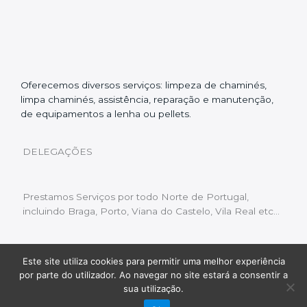
Oferecemos diversos serviços: limpeza de chaminés,
limpa chaminés, assistência, reparação e manutenção,
de equipamentos a lenha ou pellets.
DELEGAÇÕES
Prestamos Serviços por todo Norte de Portugal,
incluindo Braga, Porto, Viana do Castelo, Vila Real etc…
Este site utiliza cookies para permitir uma melhor experiência
Livro de Reclamações
|
Política de Privacidade
|
por parte do utilizador. Ao navegar no site estará a consentir a
Copyright © 2022 Limpeza Chaminés | Desenvolvido
sua utilização.
por:
Fluxo Digital – a inovar a web