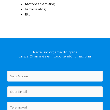
Motores Sem-fim;
Termóstatos;
Etc;
Peça um orçamento grátis
Limpa Chaminés em todo território nacional