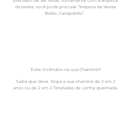
precisem de ser feitas. Juntamente com a limpeza
da lareira, você pode procurar “limpeza de lareira
Baião, Carrapatelo”.
Evite Incêndios na sua Chaminé!!!
Saiba que deve limpa a sua chaminé de 2 em 2
anos ou de 2 em 2 Toneladas de Lenha queimada.