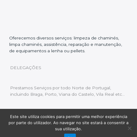
Oferecemos diversos serviços: limpeza de chaminés,
limpa chaminés, assistência, reparação e manutenção,
de equipamentos a lenha ou pellets.
DELEGAÇÕES
Prestamos Serviços por todo Norte de Portugal,
incluindo Braga, Porto, Viana do Castelo, Vila Real etc…
Este site utiliza cookies para permitir uma melhor experiência
Livro de Reclamações
|
Política de Privacidade
|
por parte do utilizador. Ao navegar no site estará a consentir a
Copyright © 2022 Limpeza Chaminés | Desenvolvido
sua utilização.
por:
Fluxo Digital – a inovar a web