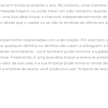
ira sem limpá-la durante o ano. No entanto, uma chaminé su
demasiada fuligem, ou pode haver um odor estranho quando
da é uma boa ideia limpar a chaminé, independentemente de h
 desde que o usaste ou se não te lembras da última vez qu
principalmente relacionadas com a decoração. Por exemplo, s
ue quaisquer detritos ou detritos não caiam e estraguem a t
jando remodelá-la – você também pode remover a sujidade
inar. Finalmente, é uma boa ideia limpar a lareira se pre
o valor da sua casa, e a sua limpeza pode torná-lo ciente d
a limpeza da lareira, você pode procurar “limpeza de lareir