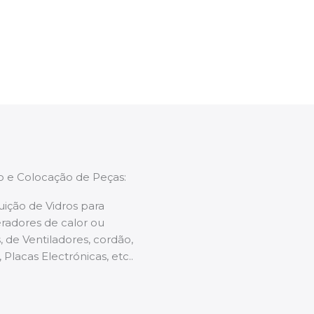
enções caso necessário.
ão e Colocação de Peças:
uição de Vidros para
radores de calor ou
 de Ventiladores, cordão,
 Placas Electrónicas, etc..