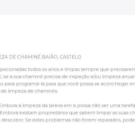
EZA DE CHAMINÉ BAIÃO, CASTELO
pecionadas todos os anos e limpas sempre que precisarem,
E, se a sua chaminé precisa de inspeção e/ou limpeza anua
 para programá-la para que você possa se aconchegar e
s de limpeza de chaminés.
 Embora a limpeza da lareira em si possa não ser uma taref
r. Embora existam proprietários que sabem limpar as suas 
 descobrir. Se estes problemas não forem reparados, po