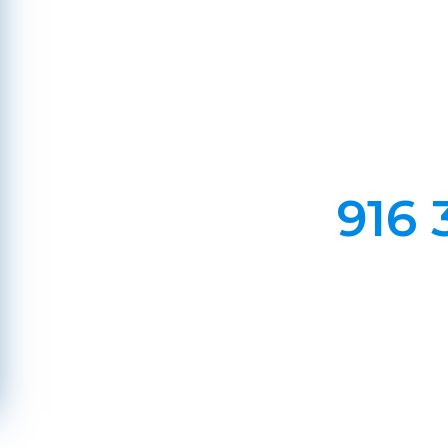
Em Lareiras, Recuperado
Evite incêndios na sua chaminé, limp
916 