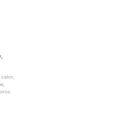
,
calor,
s,
piros