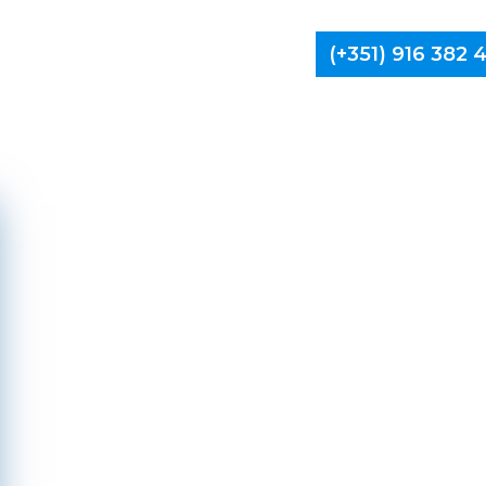
(+351) 916 382
Limpa Ch
Baião, 