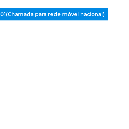
 401(Chamada para rede móvel nacional)
aminés
Castelo