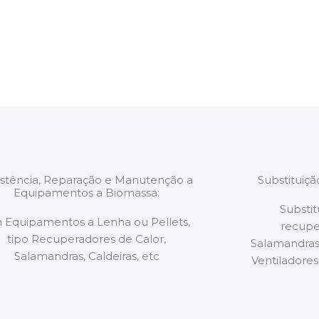
estão munidos
precauções ou manut
ão de qualquer
a.
istência, Reparação e Manutenção a
Substituiç
Equipamentos a Biomassa:
Substit
 Equipamentos a Lenha ou Pellets,
recupe
tipo Recuperadores de Calor,
Salamandras,
Salamandras, Caldeiras, etc
Ventiladores,