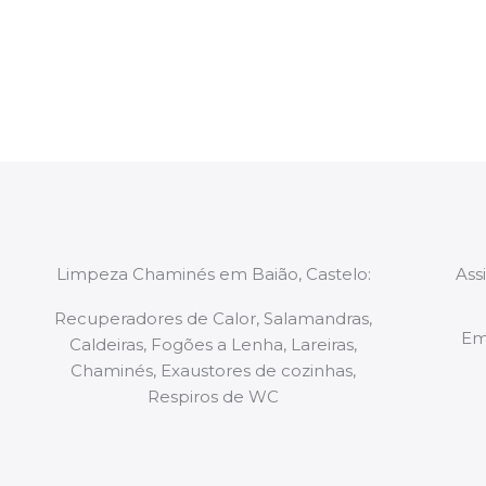
constituídas por Profissionais. Os nossos técnicos 
de todo o equipamento necessário para a resoluç
tipo de situação, independentemente do problem
Limpeza Chaminés em Baião, Castelo:
Ass
Recuperadores de Calor, Salamandras,
Em
Caldeiras, Fogões a Lenha, Lareiras,
Chaminés, Exaustores de cozinhas,
Respiros de WC