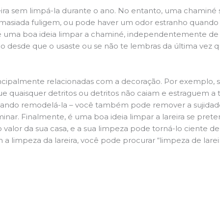
ira sem limpá-la durante o ano. No entanto, uma chaminé su
demasiada fuligem, ou pode haver um odor estranho quando
da é uma boa ideia limpar a chaminé, independentemente de h
 desde que o usaste ou se não te lembras da última vez qu
principalmente relacionadas com a decoração. Por exemplo, s
ue quaisquer detritos ou detritos não caiam e estraguem a t
jando remodelá-la – você também pode remover a sujidade
inar. Finalmente, é uma boa ideia limpar a lareira se pre
o valor da sua casa, e a sua limpeza pode torná-lo ciente d
a limpeza da lareira, você pode procurar “limpeza de larei