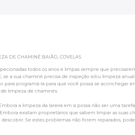
EZA DE CHAMINÉ BAIÃO, COVELAS
pecionadas todos os anos e limpas sempre que precisarem,
E, se a sua chaminé precisa de inspeção e/ou limpeza anua
 para programá-la para que você possa se aconchegar e
s de limpeza de chaminés.
 Embora a limpeza da lareira em si possa não ser uma taref
r. Embora existam proprietários que sabem limpar as suas 
 descobrir. Se estes problemas não forem reparados, po