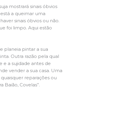
ja mostrará sinais óbvios
 está a queimar uma
aver sinais óbvios ou não.
e foi limpo. Aqui estão
e planeia pintar a sua
inta. Outra razão pela qual
 e a sujidade antes de
tende vender a sua casa. Uma
e quaisquer reparações ou
ra Baião, Covelas”.