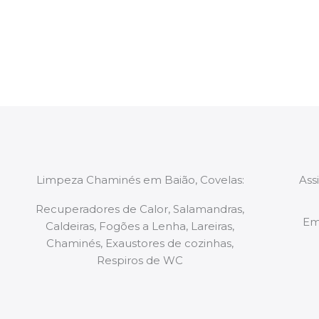
constituídas por Profissionais. Os nossos técnicos 
de todo o equipamento necessário para a resoluç
tipo de situação, independentemente do problem
Limpeza Chaminés em Baião, Covelas:
Ass
Recuperadores de Calor, Salamandras,
Em
Caldeiras, Fogões a Lenha, Lareiras,
Chaminés, Exaustores de cozinhas,
Respiros de WC