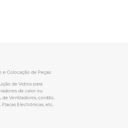
enções caso necessário.
ão e Colocação de Peças:
uição de Vidros para
radores de calor ou
 de Ventiladores, cordão,
 Placas Electrónicas, etc..