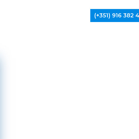
(+351) 916 382
Limpa Ch
Baião, 