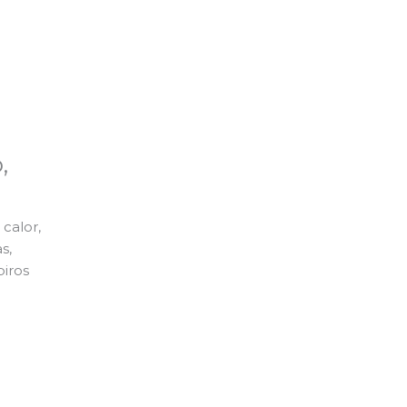
,
calor,
s,
piros