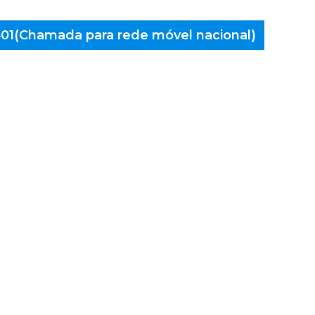
 401(Chamada para rede móvel nacional)
aminés
Covelas