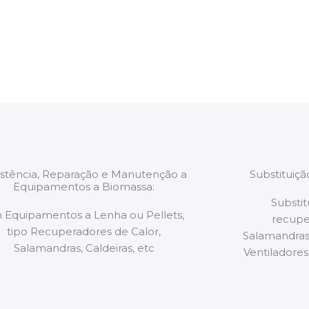
estão munidos
precauções ou manut
ão de qualquer
a.
istência, Reparação e Manutenção a
Substituiç
Equipamentos a Biomassa:
Substit
 Equipamentos a Lenha ou Pellets,
recupe
tipo Recuperadores de Calor,
Salamandras,
Salamandras, Caldeiras, etc
Ventiladores,