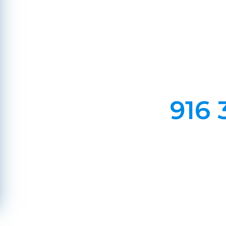
Em Lareiras, Recuperado
Evite incêndios na sua chaminé, limp
916 