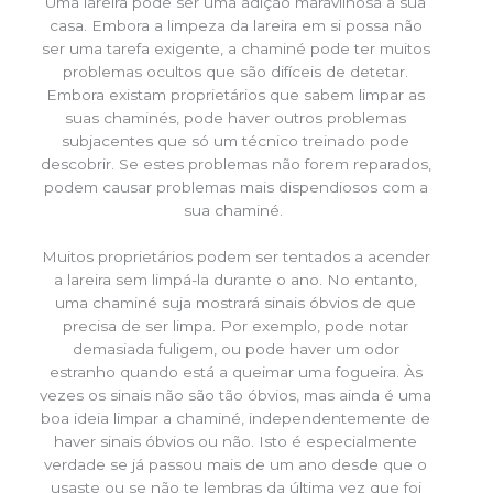
Uma lareira pode ser uma adição maravilhosa à sua
casa. Embora a limpeza da lareira em si possa não
ser uma tarefa exigente, a chaminé pode ter muitos
problemas ocultos que são difíceis de detetar.
Embora existam proprietários que sabem limpar as
suas chaminés, pode haver outros problemas
subjacentes que só um técnico treinado pode
descobrir. Se estes problemas não forem reparados,
podem causar problemas mais dispendiosos com a
sua chaminé.
Muitos proprietários podem ser tentados a acender
a lareira sem limpá-la durante o ano. No entanto,
uma chaminé suja mostrará sinais óbvios de que
precisa de ser limpa. Por exemplo, pode notar
demasiada fuligem, ou pode haver um odor
estranho quando está a queimar uma fogueira. Às
vezes os sinais não são tão óbvios, mas ainda é uma
boa ideia limpar a chaminé, independentemente de
haver sinais óbvios ou não. Isto é especialmente
verdade se já passou mais de um ano desde que o
usaste ou se não te lembras da última vez que foi