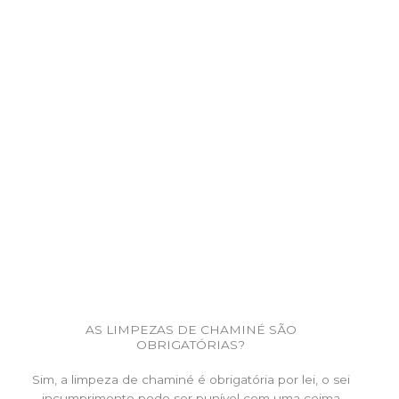
AS LIMPEZAS DE CHAMINÉ SÃO
OBRIGATÓRIAS?
Sim, a limpeza de chaminé é obrigatória por lei, o sei
incumprimento pode ser punível com uma coima