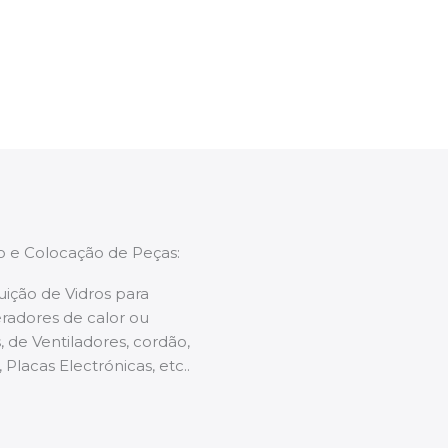
enções caso necessário.
ão e Colocação de Peças:
uição de Vidros para
radores de calor ou
 de Ventiladores, cordão,
 Placas Electrónicas, etc..