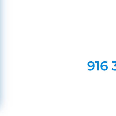
Al
Em Lareiras, Recuperado
Evite incêndios na sua chaminé, limp
916 