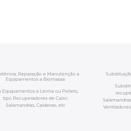
estão munidos
precauções ou manut
ão de qualquer
a.
istência, Reparação e Manutenção a
Substituiç
Equipamentos a Biomassa:
Substit
 Equipamentos a Lenha ou Pellets,
recupe
tipo Recuperadores de Calor,
Salamandras,
Salamandras, Caldeiras, etc
Ventiladores,