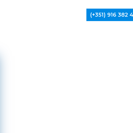
(+351) 916 382
Limpa Ch
Ba