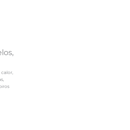
los,
calor,
s,
piros