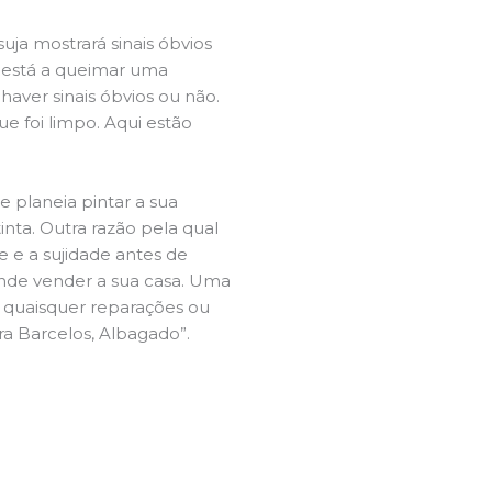
ja mostrará sinais óbvios
 está a queimar uma
aver sinais óbvios ou não.
e foi limpo. Aqui estão
e planeia pintar a sua
inta. Outra razão pela qual
 e a sujidade antes de
tende vender a sua casa. Uma
e quaisquer reparações ou
ra Barcelos, Albagado”.