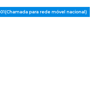
 401(Chamada para rede móvel nacional)
aminés
rcelos,