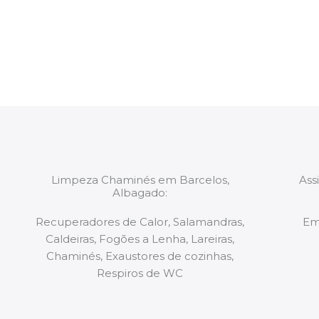
constituídas por Profissionais. Os nossos técnicos 
de todo o equipamento necessário para a resoluç
tipo de situação, independentemente do problem
Limpeza Chaminés em Barcelos,
Ass
Albagado:
Recuperadores de Calor, Salamandras,
Em
Caldeiras, Fogões a Lenha, Lareiras,
Chaminés, Exaustores de cozinhas,
Respiros de WC