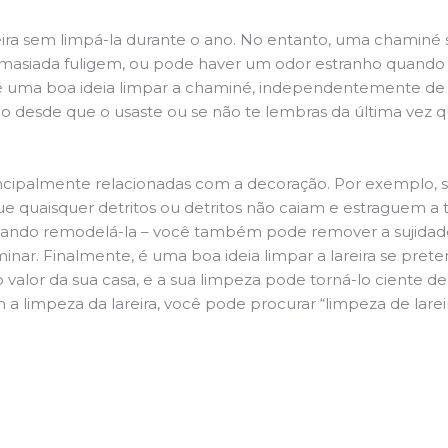
ira sem limpá-la durante o ano. No entanto, uma chaminé su
demasiada fuligem, ou pode haver um odor estranho quando
da é uma boa ideia limpar a chaminé, independentemente de h
 desde que o usaste ou se não te lembras da última vez qu
principalmente relacionadas com a decoração. Por exemplo, s
ue quaisquer detritos ou detritos não caiam e estraguem a t
jando remodelá-la – você também pode remover a sujidade
inar. Finalmente, é uma boa ideia limpar a lareira se pre
o valor da sua casa, e a sua limpeza pode torná-lo ciente d
 a limpeza da lareira, você pode procurar “limpeza de larei