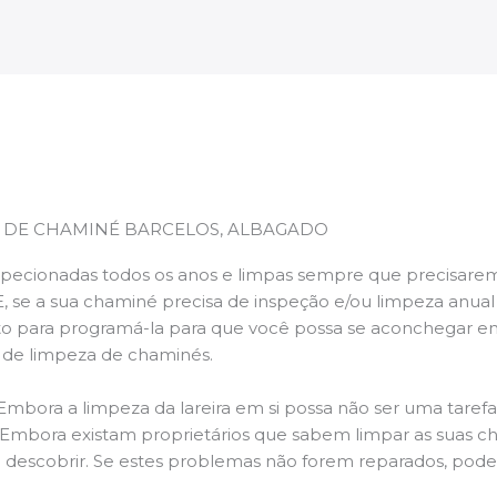
 DE CHAMINÉ BARCELOS, ALBAGADO
pecionadas todos os anos e limpas sempre que precisarem,
E, se a sua chaminé precisa de inspeção e/ou limpeza anua
 para programá-la para que você possa se aconchegar e
s de limpeza de chaminés.
 Embora a limpeza da lareira em si possa não ser uma taref
r. Embora existam proprietários que sabem limpar as suas 
 descobrir. Se estes problemas não forem reparados, po