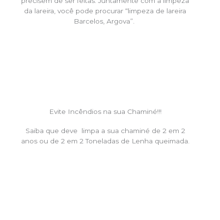
precisem de ser feitas. Juntamente com a limpeza
da lareira, você pode procurar “limpeza de lareira
Barcelos, Argova”.
Evite Incêndios na sua Chaminé!!!
Saiba que deve limpa a sua chaminé de 2 em 2
anos ou de 2 em 2 Toneladas de Lenha queimada.