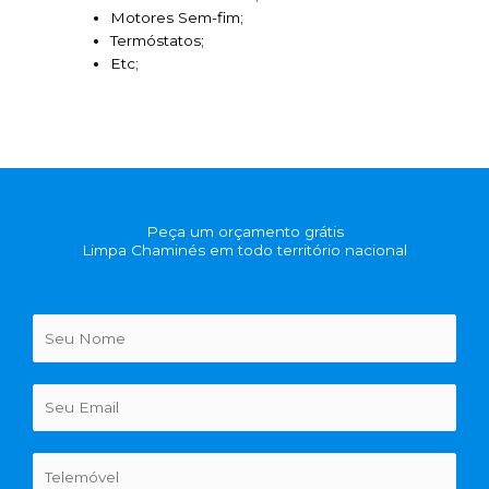
Motores Sem-fim;
Termóstatos;
Etc;
Peça um orçamento grátis
Limpa Chaminés em todo território nacional