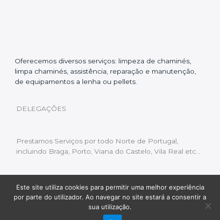
Oferecemos diversos serviços: limpeza de chaminés,
limpa chaminés, assistência, reparação e manutenção,
de equipamentos a lenha ou pellets.
DELEGAÇÕES
Prestamos Serviços por todo Norte de Portugal,
incluindo Braga, Porto, Viana do Castelo, Vila Real etc…
Este site utiliza cookies para permitir uma melhor experiência
Livro de Reclamações
|
Política de Privacidade
|
por parte do utilizador. Ao navegar no site estará a consentir a
Copyright © 2022 Limpeza Chaminés | Desenvolvido
sua utilização.
por:
Fluxo Digital – a inovar a web