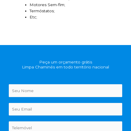
Motores Sem-fim;
Termóstatos;
Etc;
Peça um orçamento grátis
Limpa Chaminés em todo território nacional