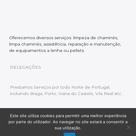
Oferecemos diversos serviços: limpeza de chaminés,
limpa chaminés, assistência, reparação e manutenção,
de equipamentos a lenha ou pellets.
DELEGAÇÕES
Prestamos Serviços por todo Norte de Portugal,
incluindo Braga, Porto, Viana do Castelo, Vila Real etc…
Este site utiliza cookies para permitir uma melhor experiência
Livro de Reclamações
|
Política de Privacidade
|
por parte do utilizador. Ao navegar no site estará a consentir a
Copyright © 2022 Limpeza Chaminés | Desenvolvido
sua utilização.
por:
Fluxo Digital – a inovar a web