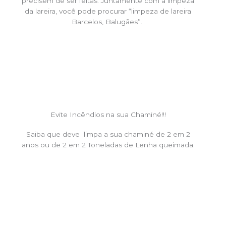
precisem de ser feitas. Juntamente com a limpeza
da lareira, você pode procurar “limpeza de lareira
Barcelos, Balugães”.
Evite Incêndios na sua Chaminé!!!
Saiba que deve limpa a sua chaminé de 2 em 2
anos ou de 2 em 2 Toneladas de Lenha queimada.