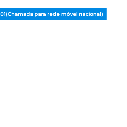
 401(Chamada para rede móvel nacional)
aminés
, Feital