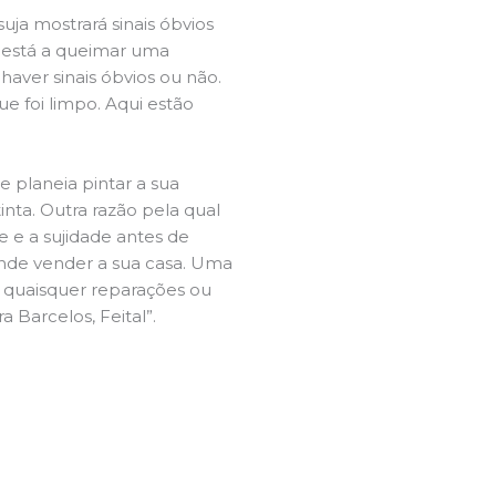
ja mostrará sinais óbvios
 está a queimar uma
aver sinais óbvios ou não.
e foi limpo. Aqui estão
e planeia pintar a sua
inta. Outra razão pela qual
 e a sujidade antes de
tende vender a sua casa. Uma
e quaisquer reparações ou
a Barcelos, Feital”.