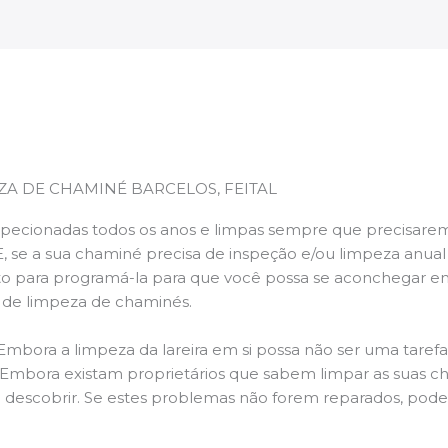
ZA DE CHAMINÉ BARCELOS, FEITAL
pecionadas todos os anos e limpas sempre que precisarem,
E, se a sua chaminé precisa de inspeção e/ou limpeza anua
 para programá-la para que você possa se aconchegar e
s de limpeza de chaminés.
 Embora a limpeza da lareira em si possa não ser uma taref
r. Embora existam proprietários que sabem limpar as suas 
 descobrir. Se estes problemas não forem reparados, po