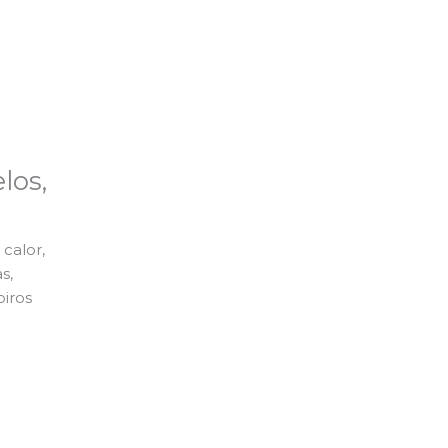
los,
calor,
s,
piros