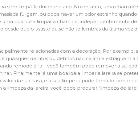
ira sem limpá-la durante o ano. No entanto, uma chaminé su
demasiada fuligem, ou pode haver um odor estranho quando
da é uma boa ideia limpar a chaminé, independentemente de h
 desde que o usaste ou se não te lembras da última vez qu
principalmente relacionadas com a decoração. Por exemplo, s
ue quaisquer detritos ou detritos não caiam e estraguem a t
jando remodelá-la – você também pode remover a sujidade
inar. Finalmente, é uma boa ideia limpar a lareira se pre
o valor da sua casa, e a sua limpeza pode torná-lo ciente d
a limpeza da lareira, você pode procurar “limpeza de lareir