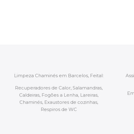
constituídas por Profissionais. Os nossos técnicos 
de todo o equipamento necessário para a resoluç
tipo de situação, independentemente do problem
Limpeza Chaminés em Barcelos, Feital:
Ass
Recuperadores de Calor, Salamandras,
Em
Caldeiras, Fogões a Lenha, Lareiras,
Chaminés, Exaustores de cozinhas,
Respiros de WC