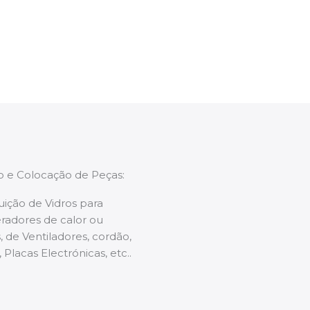
enções caso necessário.
ão e Colocação de Peças:
uição de Vidros para
radores de calor ou
 de Ventiladores, cordão,
 Placas Electrónicas, etc..