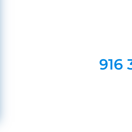
Em Lareiras, Recuperado
Evite incêndios na sua chaminé, limp
916 