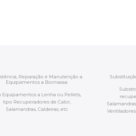
estão munidos
precauções ou manut
ão de qualquer
a.
istência, Reparação e Manutenção a
Substituiç
Equipamentos a Biomassa:
Substit
 Equipamentos a Lenha ou Pellets,
recupe
tipo Recuperadores de Calor,
Salamandras,
Salamandras, Caldeiras, etc
Ventiladores,