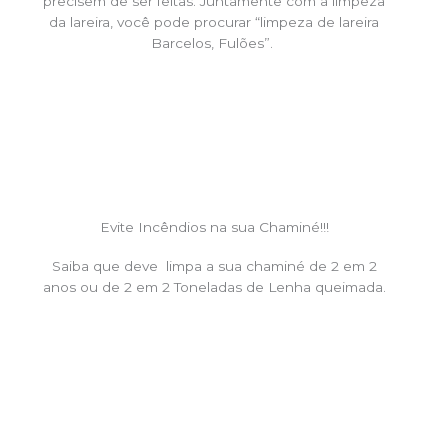
precisem de ser feitas. Juntamente com a limpeza
da lareira, você pode procurar “limpeza de lareira
Barcelos, Fulões”.
Evite Incêndios na sua Chaminé!!!
Saiba que deve limpa a sua chaminé de 2 em 2
anos ou de 2 em 2 Toneladas de Lenha queimada.