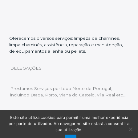
Oferecemos diversos serviços: limpeza de chaminés,
limpa chaminés, assistência, reparação e manutenção,
de equipamentos a lenha ou pellets.
DELEGAÇÕES
Prestamos Serviços por todo Norte de Portugal,
incluindo Braga, Porto, Viana do Castelo, Vila Real etc…
Este site utiliza cookies para permitir uma melhor experiência
Livro de Reclamações
|
Política de Privacidade
|
por parte do utilizador. Ao navegar no site estará a consentir a
Copyright © 2022 Limpeza Chaminés | Desenvolvido
sua utilização.
por:
Fluxo Digital – a inovar a web