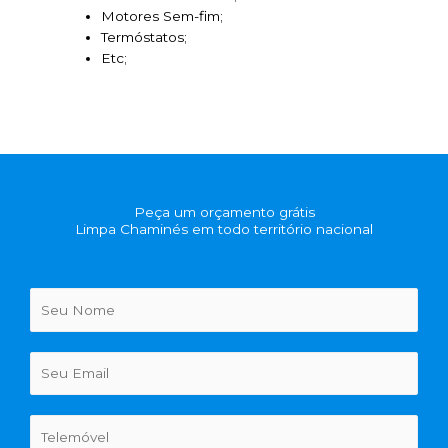
Motores Sem-fim;
Termóstatos;
Etc;
Peça um orçamento grátis
Limpa Chaminés em todo território nacional